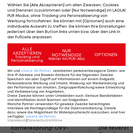
Staffel in London hinter Jamaika Zweiter.
Wählen Sie [Alle Akzeptieren] um allen Zwecken, Cookies
und Diensten zuzustimmen oder [Nur Notwendige] im LAOLA1
Zugunsten der Olympischen Spiele ließ der
PUR Modus, ohne Tracking uns Peronsalisierung von
vormalige Running Back der Florida Gators auch
Werbung fortzufahren. Sie können mit [Optionen] auch eine
individuelle Auswahl zu treffen. Sie können Ihre Einstellungen
den Draft aus. "ESPN" berichtet, dass der Sprinter
jederzeit über den Button links unten bzw. über den Link in
für drei Jahre bei den Patriots unterschrieben
der Fußzeile anpassen.
hat.
ALLE
NUR
AKZEPTIEREN
OPTIONEN
NOTWENDIGE
Mehr zum Thema
Tracking und
Weiter mit PUR-Abo
Personalisierung
Wir und
unsere
186
Partner
verarbeiten personenbezogene Daten, wie
Ihre IP-Adresse und Browser-Attribute für die folgenden Zwecke
:
Speichern von oder Zugriff auf Informationen auf einem Endgerät;
Personalisierte Werbung und Inhalte, Messung von Werbeleistung und
der Performance von Inhalten, Zielgruppenforschung sowie Entwicklung
und Verbesserung von Angeboten
.
Diese Zwecke können unter Umständen auch
:
Genaue Standortdaten
und Identifikation durch Scannen von Endgeräten
.
Manche Partner verwenden für gewisse Zwecke berechtigtes
Interesse als Rechtsgrundlage für die Datenverarbeitung. Details
dazu, sowie die Möglichkeit Ihr Widerspruchsrecht auszuüben, sind hier
verfügbar
:
unsere
186
Partner
Impressum
|
Datenschutzrichtlinie
Karrieresprung! ÖVV-
Die teuerst