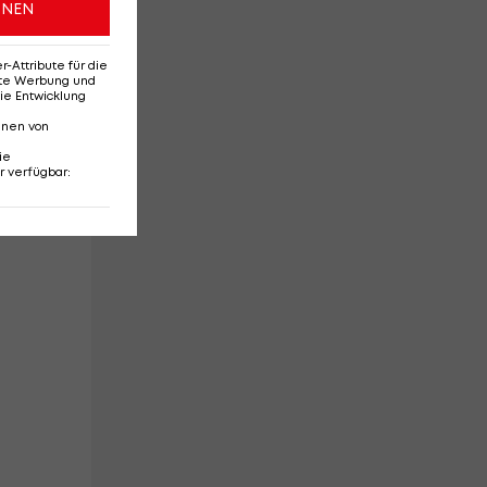
ONEN
Attribute für die
erte Werbung und
ie Entwicklung
nnen von
ie
r verfügbar
:
t