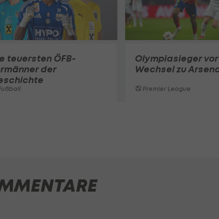
e teuersten ÖFB-
Olympiasieger vor
ormänner der
Wechsel zu Arsena
eschichte
ußball
Premier League
MMENTARE