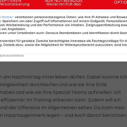
ZEPTIEREN
NUR NOTWENDIGE
OPTI
Personalisierung
Weiter mit PUR-Abo
üller, sag ich euch.
6
Partner
verarbeiten personenbezogene Daten, wie Ihre IP-Adresse und Browser-
Napa ins Camp der Oakland Raiders. Wir haben hier
e
:
Speichern von oder Zugriff auf Informationen auf einem Endgerät; Personalisi
von Werbeleistung und der Performance von Inhalten, Zielgruppenforschung sow
ennengelernt. Sie sind alle sehr freundlich zu uns und
g von Angeboten
.
nnen unter Umständen auch
:
Genaue Standortdaten und Identifikation durch Sca
n ewig kennen. Willie Brown, der ja im vergangenen
erwenden für gewisse Zwecke berechtigtes Interesse als Rechtsgrundlage für d
 beim Eurobowl war, hat uns gesagt, wie schade er es
. Details dazu, sowie die Möglichkeit Ihr Widerspruchsrecht auszuüben, sind hie
en haben. Auch andere Mitglieder der Raiders haben mi
r
chutzrichtlinie
eich gesprochen. Das finde ich richtig cool. Die
nn am Nachmittag miterleben dürfen. Dabei konnte ich
ningseinheit durchlaufen und wie sie ihre Drills
aben und wie sie ihre Special Teams aufstellen. Ich
fizienter im Training arbeiten kann. Zudem will ich
 und der Offensive im Allgemeinen sehen. Da kann man
in Hauptaugenmerk legen – und euch davon berichten.