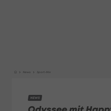
News
Sport-Mix
NEWS
Odyssee mit Happ