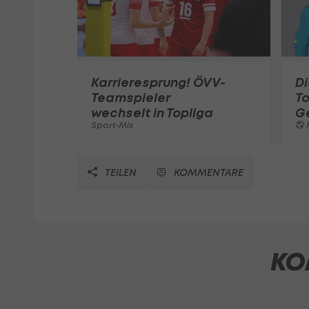
Karrieresprung! ÖVV-
Di
Teamspieler
T
wechselt in Topliga
G
Sport-Mix
F
TEILEN
KOMMENTARE
KO