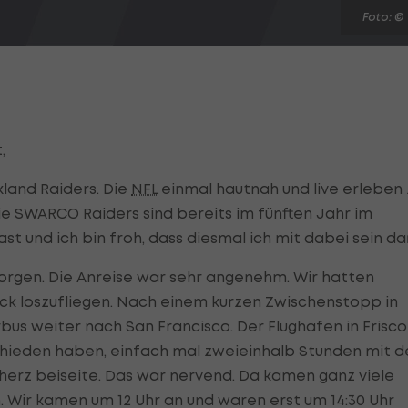
Foto: ©
,
kland Raiders. Die
NFL
einmal hautnah und live erleben 
ie SWARCO Raiders sind bereits im fünften Jahr im
t und ich bin froh, dass diesmal ich mit dabei sein dar
rgen. Die Anreise war sehr angenehm. Wir hatten
uck loszufliegen. Nach einem kurzen Zwischenstopp in
rbus weiter nach San Francisco. Der Flughafen in Frisco
schieden haben, einfach mal zweieinhalb Stunden mit d
herz beiseite. Das war nervend. Da kamen ganz viele
. Wir kamen um 12 Uhr an und waren erst um 14:30 Uhr