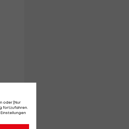
.
n oder [Nur
.
 fortzufahren.
ch
 Einstellungen