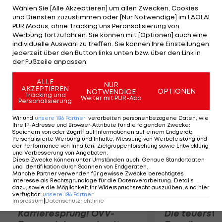
geschlagen geben. Im Auftaktspiel unterlagen
Wählen Sie [Alle Akzeptieren] um allen Zwecken, Cookies
und Diensten zuzustimmen oder [Nur Notwendige] im LAOLA1
Winter/Petutschnig den Europameistern
PUR Modus, ohne Tracking uns Peronsalisierung von
Nicolai/Lupo (ITA) in zwei Sätzen. Im letzten
Werbung fortzufahren. Sie können mit [Optionen] auch eine
individuelle Auswahl zu treffen. Sie können Ihre Einstellungen
Gruppenspiel treffen die beiden Österreicher am
jederzeit über den Button links unten bzw. über den Link in
Freitag auf die ebenfalls noch sieglosen
der Fußzeile anpassen.
Deutschen Walkenhorst/Windscheif.
ALLE
NUR
AKZEPTIEREN
OPTIONEN
NOTWENDIGE
Mehr zum Thema
Tracking und
Weiter mit PUR-Abo
Personalisierung
Wir und
unsere
186
Partner
verarbeiten personenbezogene Daten, wie
Ihre IP-Adresse und Browser-Attribute für die folgenden Zwecke
:
Speichern von oder Zugriff auf Informationen auf einem Endgerät;
Personalisierte Werbung und Inhalte, Messung von Werbeleistung und
der Performance von Inhalten, Zielgruppenforschung sowie Entwicklung
und Verbesserung von Angeboten
.
Diese Zwecke können unter Umständen auch
:
Genaue Standortdaten
und Identifikation durch Scannen von Endgeräten
.
Manche Partner verwenden für gewisse Zwecke berechtigtes
Interesse als Rechtsgrundlage für die Datenverarbeitung. Details
dazu, sowie die Möglichkeit Ihr Widerspruchsrecht auszuüben, sind hier
verfügbar
:
unsere
186
Partner
Impressum
|
Datenschutzrichtlinie
Karrieresprung! ÖVV-
Die teuerst