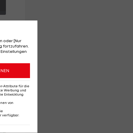
n oder [Nur
 fortzufahren.
ch
 Einstellungen
eg
ONEN
Attribute für die
erte Werbung und
ie Entwicklung
nnen von
ie
r verfügbar
:
Red-Bull-Rückkehr?
Ten