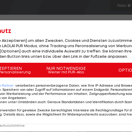
Foto: ©
hutz
le Akzeptieren] um allen Zwecken, Cookies und Diensten zuzustimme
 LAOLA1 PUR Modus, ohne Tracking uns Peronsalisierung von Werbung
zt es keine Überraschungen. Bei den Herren sichern si
[Optionen] auch eine individuelle Auswahl zu treffen. Sie können Ihre
nthal/Phil Dalhausser mit einem 2:1(-22, 17, 9)-Finalsi
den Button links unten bzw. über den Link in der Fußzeile anpassen.
Prudel, die in Den Haag ihren ersten Grand Slam
ZEPTIEREN
NUR NOTWENDIGE
OPTI
men hat das Nummer-eins-Duo Kerri Walsh/April Ross
Personalisierung
Weiter mit PUR-Abo
zten sich im Endspiel mit 2:0(17,17) gegen die
6
Partner
verarbeiten personenbezogene Daten, wie Ihre IP-Adresse und Browser-
e
:
Speichern von oder Zugriff auf Informationen auf einem Endgerät; Personalisi
von Werbeleistung und der Performance von Inhalten, Zielgruppenforschung sow
g von Angeboten
.
nnen unter Umständen auch
:
Genaue Standortdaten und Identifikation durch Sca
erwenden für gewisse Zwecke berechtigtes Interesse als Rechtsgrundlage für d
. Details dazu, sowie die Möglichkeit Ihr Widerspruchsrecht auszuüben, sind hie
r
chutzrichtlinie