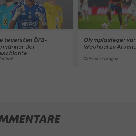
e teuersten ÖFB-
Olympiasieger vor
ormänner der
Wechsel zu Arsena
eschichte
ußball
Premier League
MMENTARE