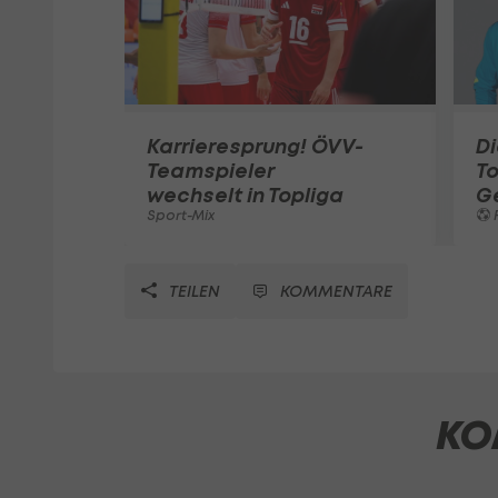
Karrieresprung! ÖVV-
Di
Teamspieler
T
wechselt in Topliga
G
Sport-Mix
F
TEILEN
KOMMENTARE
KO