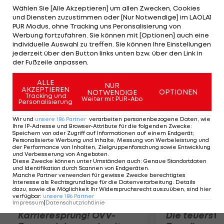
weiteren Gruppenspielen treffen Huber/Seidl am
Wählen Sie [Alle Akzeptieren] um allen Zwecken, Cookies
und Diensten zuzustimmen oder [Nur Notwendige] im LAOLA1
Donnerstag auf Kubala/Benes (CZE) und am
PUR Modus, ohne Tracking uns Peronsalisierung von
Freitag auf die topgesetzten Italiener
Werbung fortzufahren. Sie können mit [Optionen] auch eine
individuelle Auswahl zu treffen. Sie können Ihre Einstellungen
Nicolai/Lupo. Die Top 3 jeder Gruppe steigen in die
jederzeit über den Button links unten bzw. über den Link in
K.o.-Runde auf, der Gruppensieger steht direkt im
der Fußzeile anpassen.
Achtelfinale.
ALLE
NUR
AKZEPTIEREN
OPTIONEN
NOTWENDIGE
Mehr zum Thema
Tracking und
Weiter mit PUR-Abo
Personalisierung
Wir und
unsere
186
Partner
verarbeiten personenbezogene Daten, wie
Ihre IP-Adresse und Browser-Attribute für die folgenden Zwecke
:
Speichern von oder Zugriff auf Informationen auf einem Endgerät;
Personalisierte Werbung und Inhalte, Messung von Werbeleistung und
der Performance von Inhalten, Zielgruppenforschung sowie Entwicklung
und Verbesserung von Angeboten
.
Diese Zwecke können unter Umständen auch
:
Genaue Standortdaten
und Identifikation durch Scannen von Endgeräten
.
Manche Partner verwenden für gewisse Zwecke berechtigtes
Interesse als Rechtsgrundlage für die Datenverarbeitung. Details
dazu, sowie die Möglichkeit Ihr Widerspruchsrecht auszuüben, sind hier
verfügbar
:
unsere
186
Partner
Impressum
|
Datenschutzrichtlinie
Karrieresprung! ÖVV-
Die teuerst