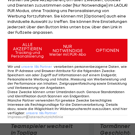
Blockspielerin. Jirak war die vergangenen zwei
und Diensten zuzustimmen oder [Nur Notwendige] im LAOLA1
Jahre nach einer Schulterverletzung außer
PUR Modus, ohne Tracking uns Peronsalisierung von
Werbung fortzufahren. Sie können mit [Optionen] auch eine
Gefecht. Das Duo wird in dieser Saison noch zwei
individuelle Auswahl zu treffen. Sie können Ihre Einstellungen
World-Tour-Turniere und die Staatsmeisterschaft
jederzeit über den Button links unten bzw. über den Link in
der Fußzeile anpassen.
bestreiten.
ALLE
NUR
Mehr zum Thema
AKZEPTIEREN
OPTIONEN
NOTWENDIGE
Tracking und
Weiter mit PUR-Abo
Personalisierung
Wir und
unsere
186
Partner
verarbeiten personenbezogene Daten, wie
Ihre IP-Adresse und Browser-Attribute für die folgenden Zwecke
:
Speichern von oder Zugriff auf Informationen auf einem Endgerät;
Personalisierte Werbung und Inhalte, Messung von Werbeleistung und
der Performance von Inhalten, Zielgruppenforschung sowie Entwicklung
und Verbesserung von Angeboten
.
Diese Zwecke können unter Umständen auch
:
Genaue Standortdaten
und Identifikation durch Scannen von Endgeräten
.
Manche Partner verwenden für gewisse Zwecke berechtigtes
Interesse als Rechtsgrundlage für die Datenverarbeitung. Details
dazu, sowie die Möglichkeit Ihr Widerspruchsrecht auszuüben, sind hier
verfügbar
:
unsere
186
Partner
Impressum
|
Datenschutzrichtlinie
Karrieresprung! ÖVV-
Die teuerst
Teamspieler wechselt
Tormänner d
in Topliga
Geschichte