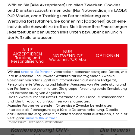
Vodeb/Fabjan (SLO) klar mit 21:12, 21:17 durch.
Wählen Sie [Alle Akzeptieren] um allen Zwecken, Cookies
und Diensten zuzustimmen oder [Nur Notwendige] im LAOLA1
Valerie Teufl/Elisabeth Klopf unterliegen in der 2.
PUR Modus, ohne Tracking uns Peronsalisierung von
Quali-Runde Fendrick/Hanson (USA). Sara
Werbung fortzufahren. Sie können mit [Optionen] auch eine
individuelle Auswahl zu treffen. Sie können Ihre Einstellungen
Montagnolli, die mit Verena Kaiser ihr Abschieds-
jederzeit über den Button links unten bzw. über den Link in
Turnier bestreitet, steht fix im Hauptbewerb.
der Fußzeile anpassen.
Doris und Steffi Schwaiger sagen ab.
ALLE
NUR
AKZEPTIEREN
OPTIONEN
NOTWENDIGE
Mehr zum Thema
Tracking und
Weiter mit PUR-Abo
Personalisierung
Wir und
unsere
186
Partner
verarbeiten personenbezogene Daten, wie
Ihre IP-Adresse und Browser-Attribute für die folgenden Zwecke
:
Speichern von oder Zugriff auf Informationen auf einem Endgerät;
Personalisierte Werbung und Inhalte, Messung von Werbeleistung und
der Performance von Inhalten, Zielgruppenforschung sowie Entwicklung
und Verbesserung von Angeboten
.
Diese Zwecke können unter Umständen auch
:
Genaue Standortdaten
und Identifikation durch Scannen von Endgeräten
.
Manche Partner verwenden für gewisse Zwecke berechtigtes
Interesse als Rechtsgrundlage für die Datenverarbeitung. Details
dazu, sowie die Möglichkeit Ihr Widerspruchsrecht auszuüben, sind hier
verfügbar
:
unsere
186
Partner
Impressum
|
Datenschutzrichtlinie
Karrieresprung! ÖVV-
Die teuerst