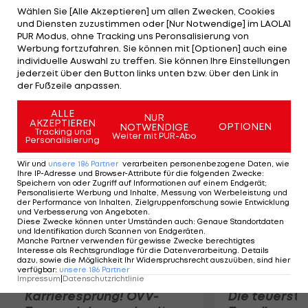
geschlagen geben. Im Entscheidungssatz haben
Wählen Sie [Alle Akzeptieren] um allen Zwecken, Cookies
und Diensten zuzustimmen oder [Nur Notwendige] im LAOLA1
die Österreicherinnen, die sich am Block
PUR Modus, ohne Tracking uns Peronsalisierung von
abwechseln, mehrere Matchbälle. Im letzten
Werbung fortzufahren. Sie können mit [Optionen] auch eine
individuelle Auswahl zu treffen. Sie können Ihre Einstellungen
Gruppenspiel treffen Schwaiger und Hansel auf
jederzeit über den Button links unten bzw. über den Link in
die noch ungeschlagenen Goricanec/Hüberli (SUI).
der Fußzeile anpassen.
Bei einem Sieg ist auch der Gruppensieg möglich.
ALLE
NUR
AKZEPTIEREN
OPTIONEN
NOTWENDIGE
Mehr zum Thema
Tracking und
Weiter mit PUR-Abo
Personalisierung
Wir und
unsere
186
Partner
verarbeiten personenbezogene Daten, wie
Ihre IP-Adresse und Browser-Attribute für die folgenden Zwecke
:
Speichern von oder Zugriff auf Informationen auf einem Endgerät;
Personalisierte Werbung und Inhalte, Messung von Werbeleistung und
der Performance von Inhalten, Zielgruppenforschung sowie Entwicklung
und Verbesserung von Angeboten
.
Diese Zwecke können unter Umständen auch
:
Genaue Standortdaten
und Identifikation durch Scannen von Endgeräten
.
Manche Partner verwenden für gewisse Zwecke berechtigtes
Interesse als Rechtsgrundlage für die Datenverarbeitung. Details
dazu, sowie die Möglichkeit Ihr Widerspruchsrecht auszuüben, sind hier
verfügbar
:
unsere
186
Partner
Impressum
|
Datenschutzrichtlinie
Karrieresprung! ÖVV-
Die teuerst