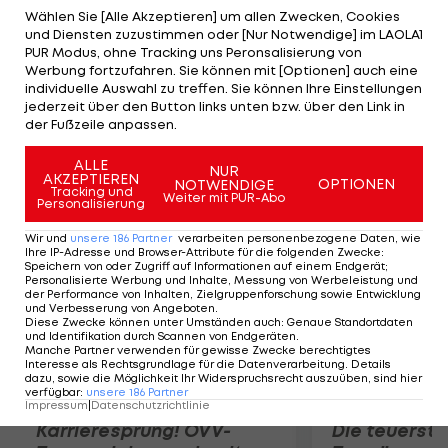
steigen als Gruppen-Zweite auf. Alexander Huber
Wählen Sie [Alle Akzeptieren] um allen Zwecken, Cookies
und Diensten zuzustimmen oder [Nur Notwendige] im LAOLA1
und Robin Seidl schaffen trotz einer 16:21, 20:22-
PUR Modus, ohne Tracking uns Peronsalisierung von
Niederlage gegen Fijalek/Prudel (POL) als
Werbung fortzufahren. Sie können mit [Optionen] auch eine
individuelle Auswahl zu treffen. Sie können Ihre Einstellungen
Gruppen-Dritte den Aufstieg. In der
jederzeit über den Button links unten bzw. über den Link in
Zwischenrunde treffen Doppler/Horst auf das
der Fußzeile anpassen.
junge ÖVV-Duo Müllner/Wutzl.
ALLE
NUR
AKZEPTIEREN
OPTIONEN
NOTWENDIGE
Mehr zum Thema
Tracking und
Weiter mit PUR-Abo
Personalisierung
Wir und
unsere
186
Partner
verarbeiten personenbezogene Daten, wie
Ihre IP-Adresse und Browser-Attribute für die folgenden Zwecke
:
Speichern von oder Zugriff auf Informationen auf einem Endgerät;
Personalisierte Werbung und Inhalte, Messung von Werbeleistung und
der Performance von Inhalten, Zielgruppenforschung sowie Entwicklung
und Verbesserung von Angeboten
.
Diese Zwecke können unter Umständen auch
:
Genaue Standortdaten
und Identifikation durch Scannen von Endgeräten
.
Manche Partner verwenden für gewisse Zwecke berechtigtes
Interesse als Rechtsgrundlage für die Datenverarbeitung. Details
dazu, sowie die Möglichkeit Ihr Widerspruchsrecht auszuüben, sind hier
verfügbar
:
unsere
186
Partner
Impressum
|
Datenschutzrichtlinie
Karrieresprung! ÖVV-
Die teuerst