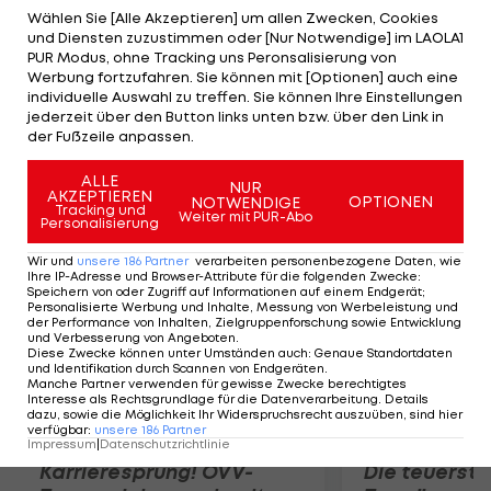
Kadziola/Szalankiewicz mit 21:17 und 21:19. Um 17:30
Wählen Sie [Alle Akzeptieren] um allen Zwecken, Cookies
und Diensten zuzustimmen oder [Nur Notwendige] im LAOLA1
Uhr trifft das ÖVV-Duo im Kampf um einen Platz im
PUR Modus, ohne Tracking uns Peronsalisierung von
Semifinale auf Thiago/Bruno. Die Brasilianer
Werbung fortzufahren. Sie können mit [Optionen] auch eine
individuelle Auswahl zu treffen. Sie können Ihre Einstellungen
setzen sich gegen die Kasachen
jederzeit über den Button links unten bzw. über den Link in
Sidorenko/Dyachenko mit 2:0 durch. Mit Rang 5 ist
der Fußzeile anpassen.
Doppler/Horst die beste Saisonplatzierung sicher.
ALLE
NUR
AKZEPTIEREN
OPTIONEN
NOTWENDIGE
Mehr zum Thema
Tracking und
Weiter mit PUR-Abo
Personalisierung
Wir und
unsere
186
Partner
verarbeiten personenbezogene Daten, wie
Ihre IP-Adresse und Browser-Attribute für die folgenden Zwecke
:
Speichern von oder Zugriff auf Informationen auf einem Endgerät;
Personalisierte Werbung und Inhalte, Messung von Werbeleistung und
der Performance von Inhalten, Zielgruppenforschung sowie Entwicklung
und Verbesserung von Angeboten
.
Diese Zwecke können unter Umständen auch
:
Genaue Standortdaten
und Identifikation durch Scannen von Endgeräten
.
Manche Partner verwenden für gewisse Zwecke berechtigtes
Interesse als Rechtsgrundlage für die Datenverarbeitung. Details
dazu, sowie die Möglichkeit Ihr Widerspruchsrecht auszuüben, sind hier
verfügbar
:
unsere
186
Partner
Impressum
|
Datenschutzrichtlinie
Karrieresprung! ÖVV-
Die teuerst