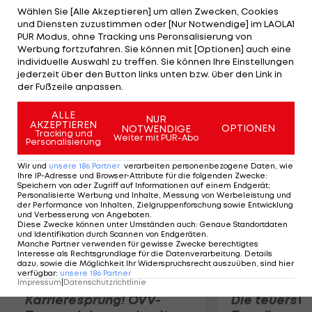
Kommando und gewinnen noch klar mit 21:11, 15:9.
Wählen Sie [Alle Akzeptieren] um allen Zwecken, Cookies
und Diensten zuzustimmen oder [Nur Notwendige] im LAOLA1
"Im 1. Satz haben sie nicht so serviert, wie sie es
PUR Modus, ohne Tracking uns Peronsalisierung von
können. Sie sind aber geduldig geblieben", erklärt
Werbung fortzufahren. Sie können mit [Optionen] auch eine
individuelle Auswahl zu treffen. Sie können Ihre Einstellungen
Trainer Nowotny gegenüber LAOLA1.at. Im
jederzeit über den Button links unten bzw. über den Link in
Parallelspiel schlagen Gibb/Patterson (USA) die
der Fußzeile anpassen.
Letten Samoilovs/Smedins mit 2:1.
ALLE
NUR
AKZEPTIEREN
OPTIONEN
NOTWENDIGE
Mehr zum Thema
Tracking und
Weiter mit PUR-Abo
Personalisierung
Wir und
unsere
186
Partner
verarbeiten personenbezogene Daten, wie
Ihre IP-Adresse und Browser-Attribute für die folgenden Zwecke
:
Speichern von oder Zugriff auf Informationen auf einem Endgerät;
Personalisierte Werbung und Inhalte, Messung von Werbeleistung und
der Performance von Inhalten, Zielgruppenforschung sowie Entwicklung
und Verbesserung von Angeboten
.
Diese Zwecke können unter Umständen auch
:
Genaue Standortdaten
und Identifikation durch Scannen von Endgeräten
.
Manche Partner verwenden für gewisse Zwecke berechtigtes
Interesse als Rechtsgrundlage für die Datenverarbeitung. Details
dazu, sowie die Möglichkeit Ihr Widerspruchsrecht auszuüben, sind hier
verfügbar
:
unsere
186
Partner
Impressum
|
Datenschutzrichtlinie
Karrieresprung! ÖVV-
Die teuerst