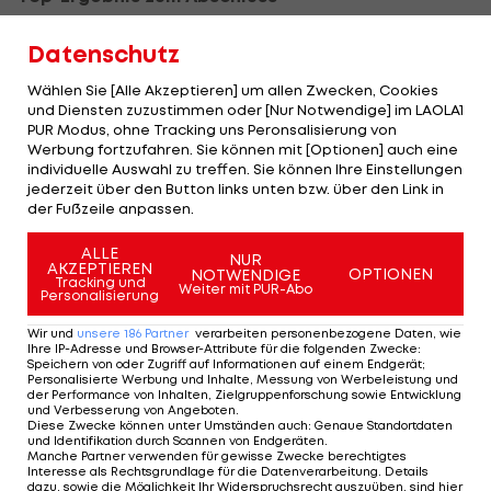
Doppler/Horst sind nach der knappen Niederlage
Datenschutz
natürlich zunächst enttäuscht, letztlich überwiegt
Wählen Sie [Alle Akzeptieren] um allen Zwecken, Cookies
aber doch die Freude über ein Top-Ergebnis.
und Diensten zuzustimmen oder [Nur Notwendige] im LAOLA1
PUR Modus, ohne Tracking uns Peronsalisierung von
Als erstes ÖVV-Duo schafften sie den Sprung in ein
Werbung fortzufahren. Sie können mit [Optionen] auch eine
individuelle Auswahl zu treffen. Sie können Ihre Einstellungen
Grand-Slam-Finale, letztlich fehlten nur vier
jederzeit über den Button links unten bzw. über den Link in
Punkte zum ganz großen Coup.
der Fußzeile anpassen.
ALLE
Am Weg dahin zeigt das Duo, was in ihm steckt:
NUR
AKZEPTIEREN
OPTIONEN
NOTWENDIGE
Sechs Siege stehen nur zwei Niederlagen
Tracking und
Weiter mit PUR-Abo
Personalisierung
gegenüber.
Wir und
unsere
186
Partner
verarbeiten personenbezogene Daten, wie
Ihre IP-Adresse und Browser-Attribute für die folgenden Zwecke
:
Von den Finalgegner gibt es Lob: „Wir hatten
Speichern von oder Zugriff auf Informationen auf einem Endgerät;
Personalisierte Werbung und Inhalte, Messung von Werbeleistung und
einige Probleme mit ihrem Service. Es war ein
der Performance von Inhalten, Zielgruppenforschung sowie Entwicklung
und Verbesserung von Angeboten
.
hartes Match, aber wir haben gewonnen.“
Diese Zwecke können unter Umständen auch
:
Genaue Standortdaten
und Identifikation durch Scannen von Endgeräten
.
Manche Partner verwenden für gewisse Zwecke berechtigtes
"Finale ist ein Traum"
Interesse als Rechtsgrundlage für die Datenverarbeitung. Details
dazu, sowie die Möglichkeit Ihr Widerspruchsrecht auszuüben, sind hier