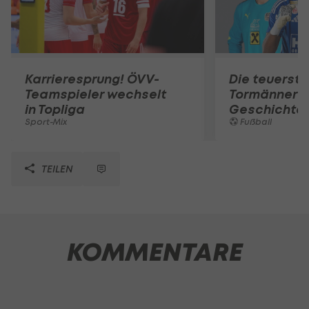
Karrieresprung! ÖVV-
Die teuerst
Teamspieler wechselt
Tormänner d
in Topliga
Geschichte
Sport-Mix
Fußball
TEILEN
KOMMENTARE