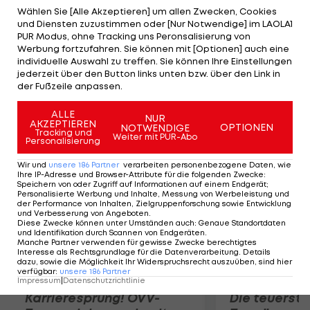
durch und stehen damit ungeschlagen im
Wählen Sie [Alle Akzeptieren] um allen Zwecken, Cookies
und Diensten zuzustimmen oder [Nur Notwendige] im LAOLA1
Semifinale. Plesiutschnig verwandelt den dritten
PUR Modus, ohne Tracking uns Peronsalisierung von
Matchball. Im Semifinale trifft das ÖVV-Duo auf
Werbung fortzufahren. Sie können mit [Optionen] auch eine
individuelle Auswahl zu treffen. Sie können Ihre Einstellungen
Kociolek/Gruszczynska (POL), die U20-
jederzeit über den Button links unten bzw. über den Link in
Europameister von 2012. LAOLA1.tv überträgt am
der Fußzeile anpassen.
Sonntag ab 10 Uhr LIVE.
ALLE
NUR
AKZEPTIEREN
OPTIONEN
NOTWENDIGE
Mehr zum Thema
Tracking und
Weiter mit PUR-Abo
Personalisierung
Wir und
unsere
186
Partner
verarbeiten personenbezogene Daten, wie
Ihre IP-Adresse und Browser-Attribute für die folgenden Zwecke
:
Speichern von oder Zugriff auf Informationen auf einem Endgerät;
Personalisierte Werbung und Inhalte, Messung von Werbeleistung und
der Performance von Inhalten, Zielgruppenforschung sowie Entwicklung
und Verbesserung von Angeboten
.
Diese Zwecke können unter Umständen auch
:
Genaue Standortdaten
und Identifikation durch Scannen von Endgeräten
.
Manche Partner verwenden für gewisse Zwecke berechtigtes
Interesse als Rechtsgrundlage für die Datenverarbeitung. Details
dazu, sowie die Möglichkeit Ihr Widerspruchsrecht auszuüben, sind hier
verfügbar
:
unsere
186
Partner
Impressum
|
Datenschutzrichtlinie
Karrieresprung! ÖVV-
Die teuerst