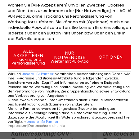
(21:15, 15:21, 7:15) geschlagen geben. Nach der
Wählen Sie [Alle Akzeptieren] um allen Zwecken, Cookies
und Diensten zuzustimmen oder [Nur Notwendige] im LAOLA1
ersten Niederlage bei diesen Titelkämpfen
PUR Modus, ohne Tracking uns Peronsalisierung von
kämpfen Plesiutschnig/Schützenhöfer im kleinen
Werbung fortzufahren. Sie können mit [Optionen] auch eine
individuelle Auswahl zu treffen. Sie können Ihre Einstellungen
Finale (18 Uhr LIVE bei LAOLA1.tv) um Bronze.
jederzeit über den Button links unten bzw. über den Link in
Gegnerinnen sind Soria/Brun (ESP), die ihr
der Fußzeile anpassen.
Semifinale klar gegen Krebs/Wlk (GER) verlieren.
ALLE
NUR
AKZEPTIEREN
OPTIONEN
NOTWENDIGE
Mehr zum Thema
Tracking und
Weiter mit PUR-Abo
Personalisierung
Wir und
unsere
186
Partner
verarbeiten personenbezogene Daten, wie
Ihre IP-Adresse und Browser-Attribute für die folgenden Zwecke
:
Speichern von oder Zugriff auf Informationen auf einem Endgerät;
Personalisierte Werbung und Inhalte, Messung von Werbeleistung und
der Performance von Inhalten, Zielgruppenforschung sowie Entwicklung
und Verbesserung von Angeboten
.
Diese Zwecke können unter Umständen auch
:
Genaue Standortdaten
und Identifikation durch Scannen von Endgeräten
.
Manche Partner verwenden für gewisse Zwecke berechtigtes
Interesse als Rechtsgrundlage für die Datenverarbeitung. Details
dazu, sowie die Möglichkeit Ihr Widerspruchsrecht auszuüben, sind hier
verfügbar
:
unsere
186
Partner
Impressum
|
Datenschutzrichtlinie
Karrieresprung! ÖVV-
Die teuerst