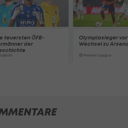
e teuersten ÖFB-
Olympiasieger vor
ormänner der
Wechsel zu Arsena
eschichte
ußball
Premier League
MMENTARE