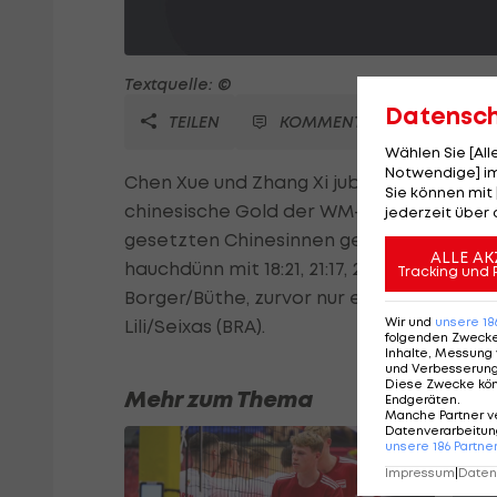
Textquelle: ©
Datensc
TEILEN
KOMMENTARE
Wählen Sie [Al
Notwendige] im
Chen Xue und Zhang Xi jubeln bei der Be
Sie können mit 
chinesische Gold der WM-Geschichte. In 
jederzeit über 
gesetzten Chinesinnen gegen das deuts
ALLE AK
hauchdünn mit 18:21, 21:17, 21:19 durch. Fü
Tracking und 
Borger/Büthe, zurvor nur ein Mal in eine
Wir und
unsere
18
Lili/Seixas (BRA).
folgenden Zweck
Inhalte, Messung 
und Verbesserun
Diese Zwecke kö
Mehr zum Thema
Endgeräten
.
Manche Partner v
Datenverarbeitung
unsere
186
Partne
Impressum
|
Datens