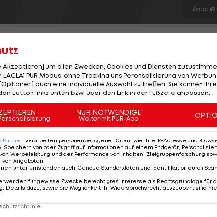
Foto: ©
hutz
le Akzeptieren] um allen Zwecken, Cookies und Diensten zuzustimme
 LAOLA1 PUR Modus, ohne Tracking uns Peronsalisierung von Werbung
achvolleyball-WM in Stare Jablonki über das erste
[Optionen] auch eine individuelle Auswahl zu treffen. Sie können Ihre
einem hochklassiegen Finale setzen sich die top-
den Button links unten bzw. über den Link in der Fußzeile anpassen.
che Überraschungs-Team Karla Borger und Britta Büth
ZEPTIEREN
NUR NOTWENDIGE
OPTI
r Xue/Zhang Xi ist es nach Bronze 2011 die zweite Medaille
Personalisierung
Weiter mit PUR-Abo
m World-Tour-Semifinale, gewinnen Silber. Bronze geht 
6
Partner
verarbeiten personenbezogene Daten, wie Ihre IP-Adresse und Browser-
e
:
Speichern von oder Zugriff auf Informationen auf einem Endgerät; Personalisi
von Werbeleistung und der Performance von Inhalten, Zielgruppenforschung sow
g von Angeboten
.
nnen unter Umständen auch
:
Genaue Standortdaten und Identifikation durch Sca
erwenden für gewisse Zwecke berechtigtes Interesse als Rechtsgrundlage für d
. Details dazu, sowie die Möglichkeit Ihr Widerspruchsrecht auszuüben, sind hie
r
chutzrichtlinie