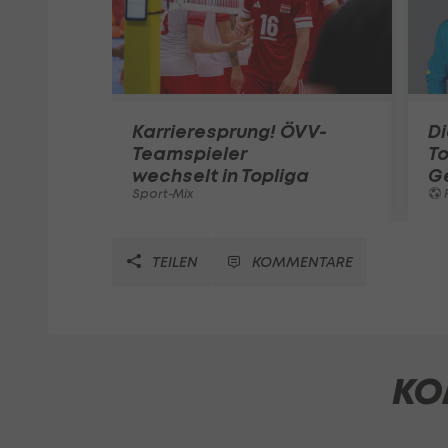
Karrieresprung! ÖVV-
Di
Teamspieler
T
wechselt in Topliga
G
Sport-Mix
F
TEILEN
KOMMENTARE
KO