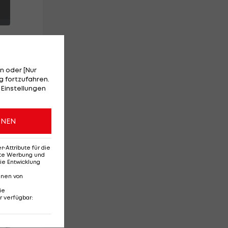
n oder [Nur
 fortzufahren.
 Einstellungen
e
ONEN
.
an
Attribute für die
erte Werbung und
ie Entwicklung
nnen von
ie
r verfügbar
:
Red-Bull-Rückkehr?
Ten