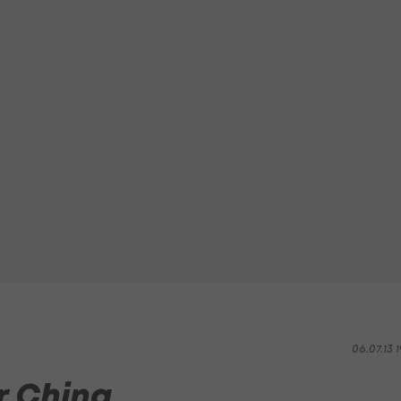
06.07.13 1
r China