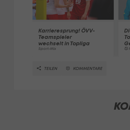
Karrieresprung! ÖVV-
Di
Teamspieler
T
wechselt in Topliga
G
Sport-Mix
F
TEILEN
KOMMENTARE
KO