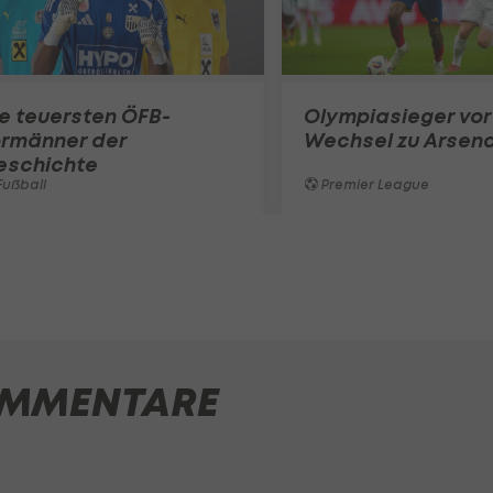
e teuersten ÖFB-
Olympiasieger vor
ormänner der
Wechsel zu Arsena
eschichte
ußball
Premier League
MMENTARE