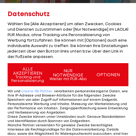
Datenschutz
Wählen Sie [Alle Akzeptieren] um allen Zwecken, Cookies
und Diensten zuzustimmen oder [Nur Notwendige] im LAOLA1
Karrieresprung! ÖVV-
Die teuerst
PUR Modus, ohne Tracking uns Peronsalisierung von
Teamspieler wechselt
Tormänner d
Werbung fortzufahren. Sie können mit [Optionen] auch eine
in Topliga
Geschichte
individuelle Auswahl zu treffen. Sie können Ihre Einstellungen
jederzeit über den Button links unten bzw. über den Link in
Sport-Mix
Fußball
der Fußzeile anpassen.
ALLE
NUR
TEILEN
AKZEPTIEREN
OPTIONEN
NOTWENDIGE
Tracking und
Weiter mit PUR-Abo
Personalisierung
Wir und
unsere
186
Partner
verarbeiten personenbezogene Daten, wie
Ihre IP-Adresse und Browser-Attribute für die folgenden Zwecke
:
Speichern von oder Zugriff auf Informationen auf einem Endgerät;
KOMMENTARE
Personalisierte Werbung und Inhalte, Messung von Werbeleistung und
der Performance von Inhalten, Zielgruppenforschung sowie Entwicklung
und Verbesserung von Angeboten
.
Diese Zwecke können unter Umständen auch
:
Genaue Standortdaten
und Identifikation durch Scannen von Endgeräten
.
Manche Partner verwenden für gewisse Zwecke berechtigtes
Interesse als Rechtsgrundlage für die Datenverarbeitung. Details
dazu, sowie die Möglichkeit Ihr Widerspruchsrecht auszuüben, sind hier