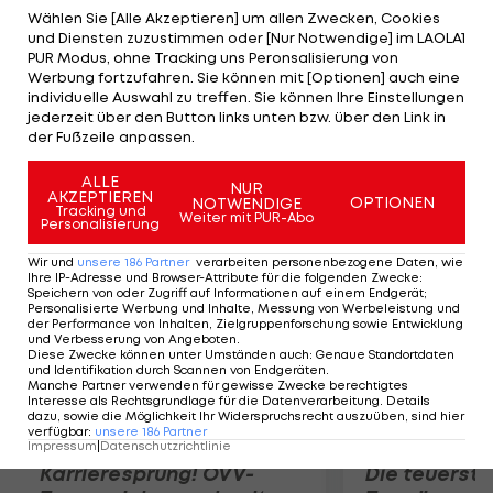
Brinkborg/Gunnarsson (SWE) klar mit 11:21, 16:21
Wählen Sie [Alle Akzeptieren] um allen Zwecken, Cookies
und Diensten zuzustimmen oder [Nur Notwendige] im LAOLA1
geschlagen geben. Christof Dressler und Fabian
PUR Modus, ohne Tracking uns Peronsalisierung von
Kandolf unterliegen Sidorenko/Dyachenko (KAZ),
Werbung fortzufahren. Sie können mit [Optionen] auch eine
individuelle Auswahl zu treffen. Sie können Ihre Einstellungen
der Nummer 1 der Quali, mit 16:21, 16:21. Davor
jederzeit über den Button links unten bzw. über den Link in
verloren Petutschnig/Kunert gegen Horrem/Eithun
der Fußzeile anpassen.
(NOR).
ALLE
NUR
AKZEPTIEREN
OPTIONEN
NOTWENDIGE
Mehr zum Thema
Tracking und
Weiter mit PUR-Abo
Personalisierung
Wir und
unsere
186
Partner
verarbeiten personenbezogene Daten, wie
Ihre IP-Adresse und Browser-Attribute für die folgenden Zwecke
:
Speichern von oder Zugriff auf Informationen auf einem Endgerät;
Personalisierte Werbung und Inhalte, Messung von Werbeleistung und
der Performance von Inhalten, Zielgruppenforschung sowie Entwicklung
und Verbesserung von Angeboten
.
Diese Zwecke können unter Umständen auch
:
Genaue Standortdaten
und Identifikation durch Scannen von Endgeräten
.
Manche Partner verwenden für gewisse Zwecke berechtigtes
Interesse als Rechtsgrundlage für die Datenverarbeitung. Details
dazu, sowie die Möglichkeit Ihr Widerspruchsrecht auszuüben, sind hier
verfügbar
:
unsere
186
Partner
Impressum
|
Datenschutzrichtlinie
Karrieresprung! ÖVV-
Die teuerst