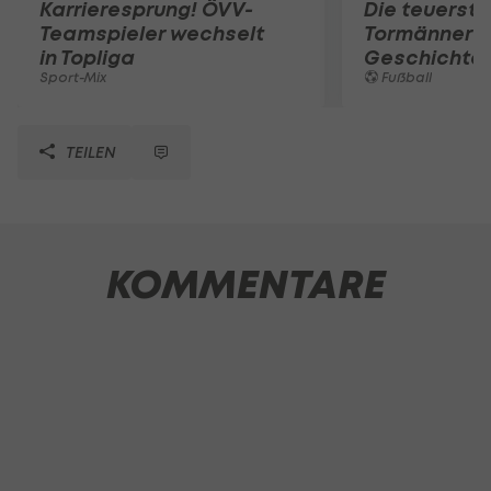
Karrieresprung! ÖVV-
Die teuerst
Teamspieler wechselt
Tormänner d
in Topliga
Geschichte
Sport-Mix
Fußball
TEILEN
KOMMENTARE