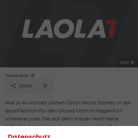
Foto: ©
Textquelle: ©
TEILEN
Wie zu erwarten ziehen Österreichs Damen in der
Qualifikation für den Grand Slam in Klagenfurt
schwere Lose. Die auf dem Papier leichteste
Aufgabe hat das am besten eingestufte Duo
Teufl/Klopf. Die Oberösterreicherinnen treffen
Datenschutz