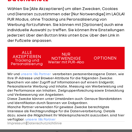
auf Tsimbalova/Mashkova (KAZ). Pemmer/Jirak
Wählen Sie [Alle Akzeptieren] um allen Zwecken, Cookies
bekommen es mit dem US-Duo Akers/Hochevar
und Diensten zuzustimmen oder [Nur Notwendige] im LAOLA1
zu tun. Nadine und Teresa Strauss treffen bei
PUR Modus, ohne Tracking uns Peronsalisierung von
Werbung fortzufahren. Sie können mit [Optionen] auch eine
ihrem World-Tour-Debüt auf Köhler/Schumacher,
individuelle Auswahl zu treffen. Sie können Ihre Einstellungen
die Nummer fünf der Quali. Maier/Herndler
jederzeit über den Button links unten bzw. über den Link in
der Fußzeile anpassen.
müssen gegen Dubovcova/Nestarcova (CZE/4)
ran.
ALLE
NUR
AKZEPTIEREN
OPTIONEN
NOTWENDIGE
Tracking und
Weiter mit PUR-Abo
Personalisierung
Mehr zum Thema
Wir und
unsere
186
Partner
verarbeiten personenbezogene Daten, wie
Ihre IP-Adresse und Browser-Attribute für die folgenden Zwecke
:
Speichern von oder Zugriff auf Informationen auf einem Endgerät;
Personalisierte Werbung und Inhalte, Messung von Werbeleistung und
der Performance von Inhalten, Zielgruppenforschung sowie Entwicklung
und Verbesserung von Angeboten
.
Diese Zwecke können unter Umständen auch
:
Genaue Standortdaten
und Identifikation durch Scannen von Endgeräten
.
Manche Partner verwenden für gewisse Zwecke berechtigtes
Interesse als Rechtsgrundlage für die Datenverarbeitung. Details
dazu, sowie die Möglichkeit Ihr Widerspruchsrecht auszuüben, sind hier
verfügbar
:
unsere
186
Partner
Impressum
|
Datenschutzrichtlinie