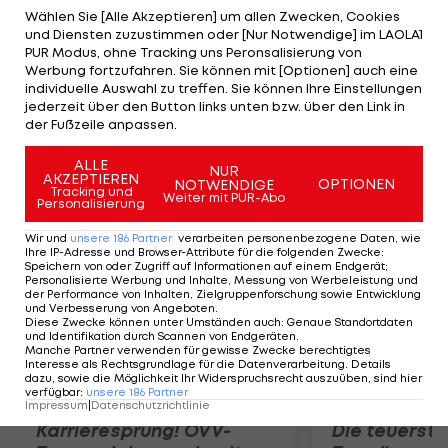
Hinchley/Cook (AUS) mit 21:19, 21:15 die Oberhand.
Wählen Sie [Alle Akzeptieren] um allen Zwecken, Cookies
und Diensten zuzustimmen oder [Nur Notwendige] im LAOLA1
Talita/Antonelli (BRA) stehen nach einem 21:19,21:14-
PUR Modus, ohne Tracking uns Peronsalisierung von
Erfolg über Hajeckova/Klapalova (CZE) ebenfalls
Werbung fortzufahren. Sie können mit [Optionen] auch eine
individuelle Auswahl zu treffen. Sie können Ihre Einstellungen
in der Vorschlussrunde. Dort warten
jederzeit über den Button links unten bzw. über den Link in
Khomyakova/Ukolova (RUS), die Keizer/Van Iersel
der Fußzeile anpassen.
(NED) 18:21, 21:7, 15:11 besiegen.
ALLE
NUR
AKZEPTIEREN
OPTIONEN
NOTWENDIGE
Mehr zum Thema
Tracking und
Weiter mit PUR-Abo
Personalisierung
Wir und
unsere
186
Partner
verarbeiten personenbezogene Daten, wie
Ihre IP-Adresse und Browser-Attribute für die folgenden Zwecke
:
Speichern von oder Zugriff auf Informationen auf einem Endgerät;
Personalisierte Werbung und Inhalte, Messung von Werbeleistung und
der Performance von Inhalten, Zielgruppenforschung sowie Entwicklung
und Verbesserung von Angeboten
.
Diese Zwecke können unter Umständen auch
:
Genaue Standortdaten
und Identifikation durch Scannen von Endgeräten
.
Manche Partner verwenden für gewisse Zwecke berechtigtes
Interesse als Rechtsgrundlage für die Datenverarbeitung. Details
dazu, sowie die Möglichkeit Ihr Widerspruchsrecht auszuüben, sind hier
verfügbar
:
unsere
186
Partner
Impressum
|
Datenschutzrichtlinie
Karrieresprung! ÖVV-
Die teuerst