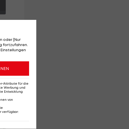
n oder [Nur
 fortzufahren.
t
 Einstellungen
ONEN
ch
Attribute für die
erte Werbung und
ie Entwicklung
nnen von
ie
r verfügbar
:
Red-Bull-Rückkehr?
Ten