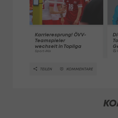
Karrieresprung! ÖVV-
Di
Teamspieler
T
wechselt in Topliga
G
Sport-Mix
F
TEILEN
KOMMENTARE
KO