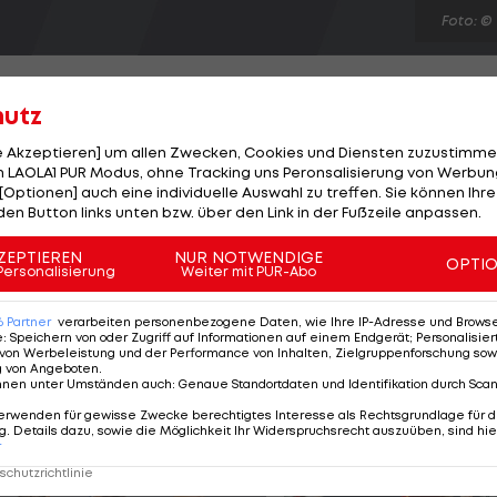
Foto: ©
hutz
le Akzeptieren] um allen Zwecken, Cookies und Diensten zuzustimme
 LAOLA1 PUR Modus, ohne Tracking uns Peronsalisierung von Werbung
sen sich auch Clemens Doppler und Alexander Horst mi
[Optionen] auch eine individuelle Auswahl zu treffen. Sie können Ihre
rnier in Klagenfurt verabschieden. Für Österreichs
den Button links unten bzw. über den Link in der Fußzeile anpassen.
ianische Duo Marcio/Pedro (7) eine glatte 17:21, 16:21-
ZEPTIEREN
NUR NOTWENDIGE
OPTI
kein Satzgewinn. "Es tut uns extrem leid, dass wir
Personalisierung
Weiter mit PUR-Abo
chteste Leistung in diesem Jahr bringen", ist Horst na
6
Partner
verarbeiten personenbezogene Daten, wie Ihre IP-Adresse und Browser-
e
:
Speichern von oder Zugriff auf Informationen auf einem Endgerät; Personalisi
von Werbeleistung und der Performance von Inhalten, Zielgruppenforschung sow
g von Angeboten
.
nnen unter Umständen auch
:
Genaue Standortdaten und Identifikation durch Sca
erwenden für gewisse Zwecke berechtigtes Interesse als Rechtsgrundlage für d
. Details dazu, sowie die Möglichkeit Ihr Widerspruchsrecht auszuüben, sind hie
r
chutzrichtlinie