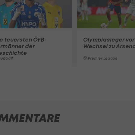
e teuersten ÖFB-
Olympiasieger vor
ormänner der
Wechsel zu Arsena
eschichte
ußball
Premier League
MMENTARE