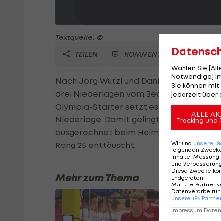
Textquelle: ©
Datensc
TEILEN
KOMMENTARE
Wählen Sie [Al
Notwendige] im
Nach Jörg Wutzl und Daniel Müllner müs
Sie können mit 
drei Niederlagen vom Beachvolleyball-Tu
jederzeit über 
Olympia-Starter setzt es gegen das brasil
ALLE AK
Niederlage. Damit gelingt in drei Spielen 
Tracking und 
ausgerechnet beim Heimturnier die schle
Wir und
unsere
18
Rang 25 enttäuscht.
folgenden Zweck
Inhalte, Messung 
und Verbesserun
Diese Zwecke kö
Mehr zum Thema
Endgeräten
.
Manche Partner v
Datenverarbeitung
unsere
186
Partne
Impressum
|
Datens