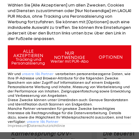
Brouwer/Meeuwsen mit 17:21, 19:21 geschlagen
Wählen Sie [Alle Akzeptieren] um allen Zwecken, Cookies
und Diensten zuzustimmen oder [Nur Notwendige] im LAOLA1
geben. In beiden Sätzen laufen Doppler/Horst
PUR Modus, ohne Tracking uns Peronsalisierung von
von Beginn an einem Rückstand hinterher.
Werbung fortzufahren. Sie können mit [Optionen] auch eine
individuelle Auswahl zu treffen. Sie können Ihre Einstellungen
Letztlich setzt es die dritte Niederlage im dritten
jederzeit über den Button links unten bzw. über den Link in
Duell. Für den Aufstieg benötigen Doppler/Horst
der Fußzeile anpassen.
am Freitag einen Sieg gegen Marcio/Pedro (BRA).
ALLE
NUR
AKZEPTIEREN
OPTIONEN
NOTWENDIGE
Mehr zum Thema
Tracking und
Weiter mit PUR-Abo
Personalisierung
Wir und
unsere
186
Partner
verarbeiten personenbezogene Daten, wie
Ihre IP-Adresse und Browser-Attribute für die folgenden Zwecke
:
Speichern von oder Zugriff auf Informationen auf einem Endgerät;
Personalisierte Werbung und Inhalte, Messung von Werbeleistung und
der Performance von Inhalten, Zielgruppenforschung sowie Entwicklung
und Verbesserung von Angeboten
.
Diese Zwecke können unter Umständen auch
:
Genaue Standortdaten
und Identifikation durch Scannen von Endgeräten
.
Manche Partner verwenden für gewisse Zwecke berechtigtes
Interesse als Rechtsgrundlage für die Datenverarbeitung. Details
dazu, sowie die Möglichkeit Ihr Widerspruchsrecht auszuüben, sind hier
verfügbar
:
unsere
186
Partner
Impressum
|
Datenschutzrichtlinie
Karrieresprung! ÖVV-
Die teuerst