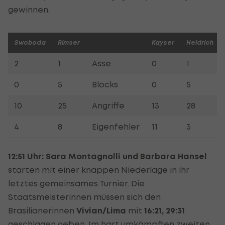
gewinnen.
Swoboda
Rimser
Kayser
Heidrich
2
1
Asse
0
1
0
5
Blocks
0
5
10
25
Angriffe
13
28
4
8
Eigenfehler
11
3
12:51 Uhr: Sara Montagnolli und Barbara Hansel
starten mit einer knappen Niederlage in ihr
letztes gemeinsames Turnier. Die
Staatsmeisterinnen müssen sich den
Brasilianerinnen
Vivian/Lima
mit
16:21, 29:31
geschlagen geben. Im hart umkämpften zweiten