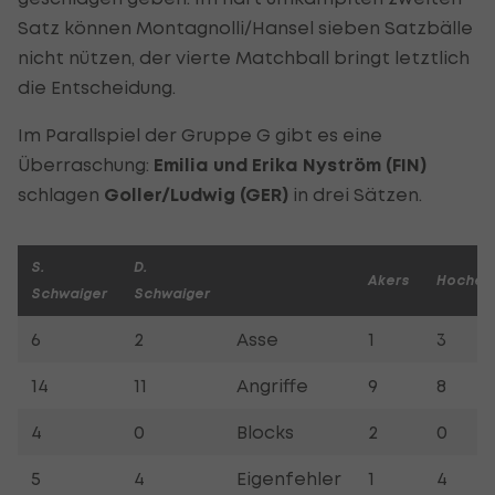
Satz können Montagnolli/Hansel sieben Satzbälle
nicht nützen, der vierte Matchball bringt letztlich
die Entscheidung.
Im Parallspiel der Gruppe G gibt es eine
Überraschung:
Emilia und Erika Nyström (FIN)
schlagen
Goller/Ludwig (GER)
in drei Sätzen.
S.
D.
Akers
Hochev
Schwaiger
Schwaiger
6
2
Asse
1
3
14
11
Angriffe
9
8
4
0
Blocks
2
0
5
4
Eigenfehler
1
4