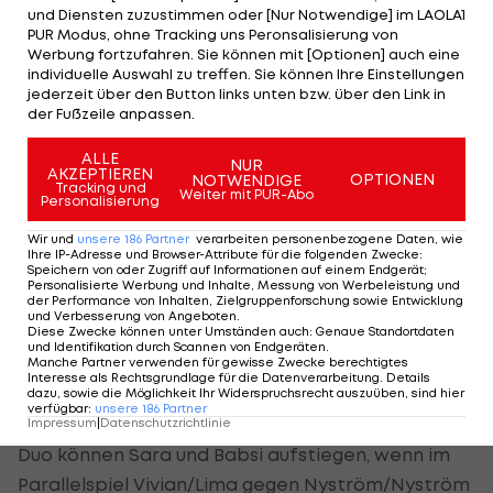
1
5
Eigenfehler
5
5
und Diensten zuzustimmen oder [Nur Notwendige] im LAOLA1
PUR Modus, ohne Tracking uns Peronsalisierung von
Werbung fortzufahren. Sie können mit [Optionen] auch eine
individuelle Auswahl zu treffen. Sie können Ihre Einstellungen
17:50 Uhr: Sara Montagnolli und Barbara Hansel
jederzeit über den Button links unten bzw. über den Link in
halten ihre Aufstiegs-Chance am Leben. Nach der
der Fußzeile anpassen.
knappen Auftakt-Niederlage gegen Vivian/Lima
ALLE
NUR
(BRA) setzen sich die ÖVV-Staatsmeisterinnen im
AKZEPTIEREN
OPTIONEN
NOTWENDIGE
Tracking und
Weiter mit PUR-Abo
zweiten Spiel gegen
Emilia und Erika Nyström
Personalisierung
(FIN) klar mit 21:15, 21:16
durch.
Wir und
unsere
186
Partner
verarbeiten personenbezogene Daten, wie
Ihre IP-Adresse und Browser-Attribute für die folgenden Zwecke
:
Speichern von oder Zugriff auf Informationen auf einem Endgerät;
Im Parallel-Spiel schlagen Goller/Ludwig
Personalisierte Werbung und Inhalte, Messung von Werbeleistung und
der Performance von Inhalten, Zielgruppenforschung sowie Entwicklung
Vivian/Lima ebenfalls in zwei Sätzen. Damit
und Verbesserung von Angeboten
.
Diese Zwecke können unter Umständen auch
:
Genaue Standortdaten
halten nach den ersten vier Spielen alle Teams
und Identifikation durch Scannen von Endgeräten
.
bei einem Sieg. Gegnerinnen im letzten
Manche Partner verwenden für gewisse Zwecke berechtigtes
Interesse als Rechtsgrundlage für die Datenverarbeitung. Details
Gruppenspiel sind Sara Goller und Laura Ludwig.
dazu, sowie die Möglichkeit Ihr Widerspruchsrecht auszuüben, sind hier
verfügbar
:
unsere
186
Partner
Selbst bei einer Niederlage gegen das Deutsche
Impressum
|
Datenschutzrichtlinie
Duo können Sara und Babsi aufstiegen, wenn im
Parallelspiel Vivian/Lima gegen Nyström/Nyström