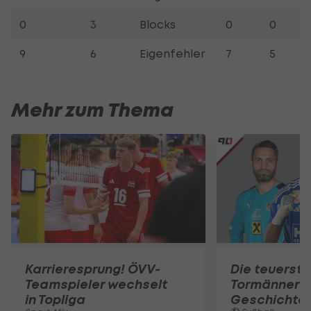
0
3
Blocks
0
0
9
6
Eigenfehler
7
5
Mehr zum Thema
Karrieresprung! ÖVV-
Die teuerst
Teamspieler wechselt
Tormänner d
in Topliga
Geschichte