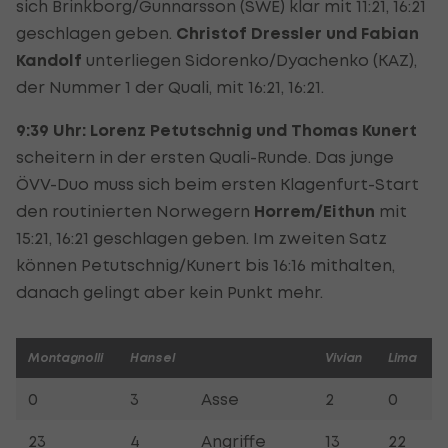
sich Brinkborg/Gunnarsson (SWE) klar mit 11:21, 16:21
geschlagen geben.
Christof Dressler und Fabian
Kandolf
unterliegen Sidorenko/Dyachenko (KAZ),
der Nummer 1 der Quali, mit 16:21, 16:21.
9:39 Uhr:
Lorenz Petutschnig und Thomas Kunert
scheitern in der ersten Quali-Runde. Das junge
ÖVV-Duo muss sich beim ersten Klagenfurt-Start
den routinierten Norwegern
Horrem/Eithun
mit
15:21, 16:21 geschlagen geben. Im zweiten Satz
können Petutschnig/Kunert bis 16:16 mithalten,
danach gelingt aber kein Punkt mehr.
Montagnolli
Hansel
Vivian
Lima
0
3
Asse
2
0
23
4
Angriffe
13
22