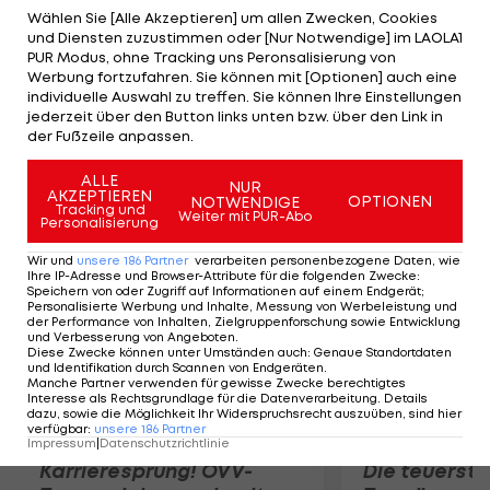
und toller Kulisse am Hauptplatz bezwingen die
Wählen Sie [Alle Akzeptieren] um allen Zwecken, Cookies
und Diensten zuzustimmen oder [Nur Notwendige] im LAOLA1
Lokalmatadore die Polen mit 21:14, 15:21 und 15:12.
PUR Modus, ohne Tracking uns Peronsalisierung von
Die Bronze-Medaille sichern sich die Polen Maciej
Werbung fortzufahren. Sie können mit [Optionen] auch eine
individuelle Auswahl zu treffen. Sie können Ihre Einstellungen
Kosiak/Maciej Rudolp mit einem 21:11,21:18-Erfolg
jederzeit über den Button links unten bzw. über den Link in
über die Schweizer Brüder Benjamin und Dennis
der Fußzeile anpassen.
Lerch.
ALLE
NUR
AKZEPTIEREN
OPTIONEN
NOTWENDIGE
Mehr zum Thema
Tracking und
Weiter mit PUR-Abo
Personalisierung
Wir und
unsere
186
Partner
verarbeiten personenbezogene Daten, wie
Ihre IP-Adresse und Browser-Attribute für die folgenden Zwecke
:
Speichern von oder Zugriff auf Informationen auf einem Endgerät;
Personalisierte Werbung und Inhalte, Messung von Werbeleistung und
der Performance von Inhalten, Zielgruppenforschung sowie Entwicklung
und Verbesserung von Angeboten
.
Diese Zwecke können unter Umständen auch
:
Genaue Standortdaten
und Identifikation durch Scannen von Endgeräten
.
Manche Partner verwenden für gewisse Zwecke berechtigtes
Interesse als Rechtsgrundlage für die Datenverarbeitung. Details
dazu, sowie die Möglichkeit Ihr Widerspruchsrecht auszuüben, sind hier
verfügbar
:
unsere
186
Partner
Impressum
|
Datenschutzrichtlinie
Karrieresprung! ÖVV-
Die teuerst