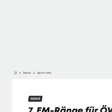
News
Sport-Mix
NEWS
7. EM-Ränge für Ö