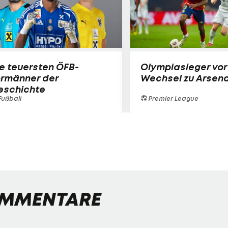
e teuersten ÖFB-
Olympiasieger vor
ormänner der
Wechsel zu Arsena
eschichte
ußball
Premier League
MMENTARE