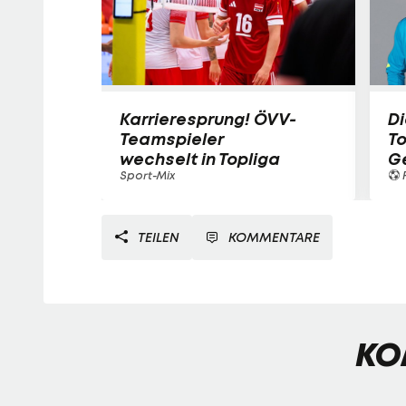
Karrieresprung! ÖVV-
Di
Teamspieler
T
wechselt in Topliga
G
Sport-Mix
F
TEILEN
KOMMENTARE
KO