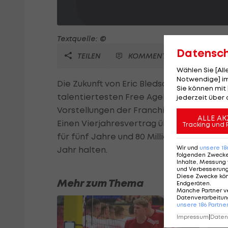
Textquelle: ©
Datensc
TEILEN
KOMMENTARE
Wählen Sie [Al
Notwendige] im
Die Zukunft von Eric Bledsoe ist weiterhin
Sie können mit 
talentiertesten Free Agents die noch zu 
jederzeit über 
Vorstellungen der Franchise und des Wun
ALLE AK
Einen Vierjahresvertrag über 48 Millionen
Tracking und 
für fünf Jahre und 80 Millionen unterschr
Wir und
unsere
18
Jahr halten.
folgenden Zweck
Inhalte, Messung 
und Verbesserun
Diese Zwecke kö
Mehr zum Thema
Endgeräten
.
Manche Partner v
Datenverarbeitung
unsere
186
Partne
Impressum
|
Datens