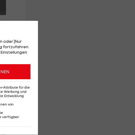
n oder [Nur
 fortzufahren.
 Einstellungen
e
ONEN
Attribute für die
erte Werbung und
ie Entwicklung
nnen von
ie
r verfügbar
:
Red-Bull-Rückkehr?
Ten