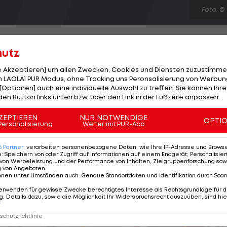
Foto: ©
hutz
le Akzeptieren] um allen Zwecken, Cookies und Diensten zuzustimme
 LAOLA1 PUR Modus, ohne Tracking uns Peronsalisierung von Werbung
 offen. Der 24-jährige Point Guard ist wohl einer der
[Optionen] auch eine individuelle Auswahl zu treffen. Sie können Ihre
haben sind. Die Phoenix Suns wollen ihn halten, doch di
den Button links unten bzw. über den Link in der Fußzeile anpassen.
schspielers scheinen noch weit auseinander zu liegen.
ZEPTIEREN
NUR NOTWENDIGE
OPTI
 Dollar lehnte er ab. Laut Liga-Quellen will Bledsoe nur
Personalisierung
Weiter mit PUR-Abo
eiben. Die Lakers wollen Xavier Henry für ein weiteres
6
Partner
verarbeiten personenbezogene Daten, wie Ihre IP-Adresse und Browser-
e
:
Speichern von oder Zugriff auf Informationen auf einem Endgerät; Personalisi
von Werbeleistung und der Performance von Inhalten, Zielgruppenforschung sow
g von Angeboten
.
nnen unter Umständen auch
:
Genaue Standortdaten und Identifikation durch Sca
erwenden für gewisse Zwecke berechtigtes Interesse als Rechtsgrundlage für d
. Details dazu, sowie die Möglichkeit Ihr Widerspruchsrecht auszuüben, sind hie
r
chutzrichtlinie