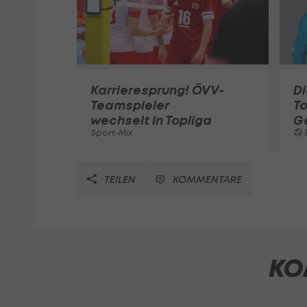
Karrieresprung! ÖVV-
Di
Teamspieler
T
wechselt in Topliga
G
Sport-Mix
F
TEILEN
KOMMENTARE
KO