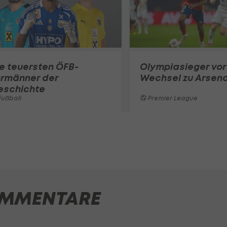
e teuersten ÖFB-
Olympiasieger vor
ormänner der
Wechsel zu Arsena
eschichte
ußball
Premier League
MMENTARE