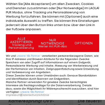
Auch Shooting Guard Lance Stephenson zeigt mit
Wählen Sie [Alle Akzeptieren] um allen Zwecken, Cookies
und Diensten zuzustimmen oder [Nur Notwendige] im LAOLA1
20 Punkten eine starke Vorstellung. Bei den Heat
PUR Modus, ohne Tracking uns Peronsalisierung von
ist LeBron James mit 24 Zählern der beste Werfer,
Werbung fortzufahren. Sie können mit [Optionen] auch eine
individuelle Auswahl zu treffen. Sie können Ihre Einstellungen
muss aber 56 Sekunden vor Schluss nach seinem
jederzeit über den Button links unten bzw. über den Link in
sechsten Foul vom Parkett. Spiel 5 folgt
der Fußzeile anpassen.
Donnerstag in Miami.
ALLE
NUR
AKZEPTIEREN
OPTIONEN
NOTWENDIGE
Mehr zum Thema
Tracking und
Weiter mit PUR-Abo
Personalisierung
Wir und
unsere
186
Partner
verarbeiten personenbezogene Daten, wie
Ihre IP-Adresse und Browser-Attribute für die folgenden Zwecke
:
Speichern von oder Zugriff auf Informationen auf einem Endgerät;
Personalisierte Werbung und Inhalte, Messung von Werbeleistung und
der Performance von Inhalten, Zielgruppenforschung sowie Entwicklung
und Verbesserung von Angeboten
.
Diese Zwecke können unter Umständen auch
:
Genaue Standortdaten
und Identifikation durch Scannen von Endgeräten
.
Manche Partner verwenden für gewisse Zwecke berechtigtes
Interesse als Rechtsgrundlage für die Datenverarbeitung. Details
dazu, sowie die Möglichkeit Ihr Widerspruchsrecht auszuüben, sind hier
verfügbar
:
unsere
186
Partner
Impressum
|
Datenschutzrichtlinie
Karrieresprung! ÖVV-
Die teuerst