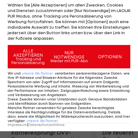
der San Antonio Spurs tätig, wo er 2007 seine
Wählen Sie [Alle Akzeptieren] um allen Zwecken, Cookies
und Diensten zuzustimmen oder [Nur Notwendige] im LAOLA1
aktive Karriere mit einem NBA-Titel beendete.
PUR Modus, ohne Tracking uns Peronsalisierung von
Der US-Amerikaner folgt Stan van Gundy nach.
Werbung fortzufahren. Sie können mit [Optionen] auch eine
individuelle Auswahl zu treffen. Sie können Ihre Einstellungen
Dieser fiel der turbulenten Saison 2011/12 und der
jederzeit über den Button links unten bzw. über den Link in
Abneigung von Star-Center Dwight Howard zum
der Fußzeile anpassen.
Opfer.
ALLE
NUR
AKZEPTIEREN
OPTIONEN
NOTWENDIGE
Mehr zum Thema
Tracking und
Weiter mit PUR-Abo
Personalisierung
Wir und
unsere
186
Partner
verarbeiten personenbezogene Daten, wie
Ihre IP-Adresse und Browser-Attribute für die folgenden Zwecke
:
Speichern von oder Zugriff auf Informationen auf einem Endgerät;
Personalisierte Werbung und Inhalte, Messung von Werbeleistung und
der Performance von Inhalten, Zielgruppenforschung sowie Entwicklung
und Verbesserung von Angeboten
.
Diese Zwecke können unter Umständen auch
:
Genaue Standortdaten
und Identifikation durch Scannen von Endgeräten
.
Manche Partner verwenden für gewisse Zwecke berechtigtes
Interesse als Rechtsgrundlage für die Datenverarbeitung. Details
dazu, sowie die Möglichkeit Ihr Widerspruchsrecht auszuüben, sind hier
verfügbar
:
unsere
186
Partner
Impressum
|
Datenschutzrichtlinie
Karrieresprung! ÖVV-
Die teuerst