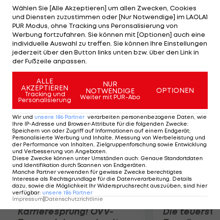
lassen und soll bis zu Beginn des Trainingscamps
Wählen Sie [Alle Akzeptieren] um allen Zwecken, Cookies
und Diensten zuzustimmen oder [Nur Notwendige] im LAOLA1
im September wieder voll einsatzfähig sein. Irving
PUR Modus, ohne Tracking uns Peronsalisierung von
war im Vorjahr mit durchschnittlich 18,5 Punkten
Werbung fortzufahren. Sie können mit [Optionen] auch eine
individuelle Auswahl zu treffen. Sie können Ihre Einstellungen
der Cavaliers-Topscorer und wurde sogar zum
jederzeit über den Button links unten bzw. über den Link in
"Rookie of the Year" gewählt. Verletzungsbedingt
der Fußzeile anpassen.
versäumte er 14 Spiele.
ALLE
NUR
AKZEPTIEREN
OPTIONEN
NOTWENDIGE
Mehr zum Thema
Tracking und
Weiter mit PUR-Abo
Personalisierung
Wir und
unsere
186
Partner
verarbeiten personenbezogene Daten, wie
Ihre IP-Adresse und Browser-Attribute für die folgenden Zwecke
:
Speichern von oder Zugriff auf Informationen auf einem Endgerät;
Personalisierte Werbung und Inhalte, Messung von Werbeleistung und
der Performance von Inhalten, Zielgruppenforschung sowie Entwicklung
und Verbesserung von Angeboten
.
Diese Zwecke können unter Umständen auch
:
Genaue Standortdaten
und Identifikation durch Scannen von Endgeräten
.
Manche Partner verwenden für gewisse Zwecke berechtigtes
Interesse als Rechtsgrundlage für die Datenverarbeitung. Details
dazu, sowie die Möglichkeit Ihr Widerspruchsrecht auszuüben, sind hier
verfügbar
:
unsere
186
Partner
Impressum
|
Datenschutzrichtlinie
Karrieresprung! ÖVV-
Die teuerst