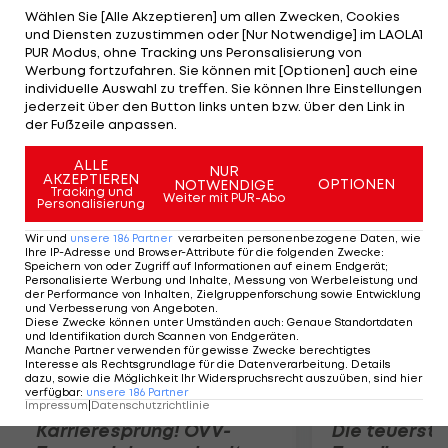
Jason Richardson verstärken die 76ers und die
Wählen Sie [Alle Akzeptieren] um allen Zwecken, Cookies
und Diensten zuzustimmen oder [Nur Notwendige] im LAOLA1
Magic erhalten Arron Affalo, Al Harrington und
PUR Modus, ohne Tracking uns Peronsalisierung von
Nikola Vucevic. Zudem erhalten die Magic jeweils
Werbung fortzufahren. Sie können mit [Optionen] auch eine
individuelle Auswahl zu treffen. Sie können Ihre Einstellungen
einen zukünftigen First-Round-Pick von den
jederzeit über den Button links unten bzw. über den Link in
genannten Teams und auch 76ers-No.1.-Draft-Pick
der Fußzeile anpassen.
Moe Harkless.
ALLE
NUR
AKZEPTIEREN
OPTIONEN
NOTWENDIGE
Mehr zum Thema
Tracking und
Weiter mit PUR-Abo
Personalisierung
Wir und
unsere
186
Partner
verarbeiten personenbezogene Daten, wie
Ihre IP-Adresse und Browser-Attribute für die folgenden Zwecke
:
Speichern von oder Zugriff auf Informationen auf einem Endgerät;
Personalisierte Werbung und Inhalte, Messung von Werbeleistung und
der Performance von Inhalten, Zielgruppenforschung sowie Entwicklung
und Verbesserung von Angeboten
.
Diese Zwecke können unter Umständen auch
:
Genaue Standortdaten
und Identifikation durch Scannen von Endgeräten
.
Manche Partner verwenden für gewisse Zwecke berechtigtes
Interesse als Rechtsgrundlage für die Datenverarbeitung. Details
dazu, sowie die Möglichkeit Ihr Widerspruchsrecht auszuüben, sind hier
verfügbar
:
unsere
186
Partner
Impressum
|
Datenschutzrichtlinie
Karrieresprung! ÖVV-
Die teuerst