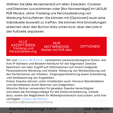
Brook Lopez, Kris Humphries, MarShon Brooks und
Wählen Sie [Alle Akzeptieren] um allen Zwecken, Cookies
und Diensten zuzustimmen oder [Nur Notwendige] im LAOLA1
die Erstrunden-Draftpicks der Jahre 2013, 2015 und
PUR Modus, ohne Tracking uns Peronsalisierung von
2017 nach Florida wandern. Howard hätte noch
Werbung fortzufahren. Sie können mit [Optionen] auch eine
individuelle Auswahl zu treffen. Sie können Ihre Einstellungen
ein Jahr einen Vertrag bei Orlando, will aber so
jederzeit über den Button links unten bzw. über den Link in
schnell wie möglich einen Tapetenwechsel
der Fußzeile anpassen.
vollziehen.
ALLE
NUR
AKZEPTIEREN
OPTIONEN
NOTWENDIGE
Mehr zum Thema
Tracking und
Weiter mit PUR-Abo
Personalisierung
Wir und
unsere
186
Partner
verarbeiten personenbezogene Daten, wie
Ihre IP-Adresse und Browser-Attribute für die folgenden Zwecke
:
Speichern von oder Zugriff auf Informationen auf einem Endgerät;
Personalisierte Werbung und Inhalte, Messung von Werbeleistung und
der Performance von Inhalten, Zielgruppenforschung sowie Entwicklung
und Verbesserung von Angeboten
.
Diese Zwecke können unter Umständen auch
:
Genaue Standortdaten
und Identifikation durch Scannen von Endgeräten
.
Manche Partner verwenden für gewisse Zwecke berechtigtes
Interesse als Rechtsgrundlage für die Datenverarbeitung. Details
dazu, sowie die Möglichkeit Ihr Widerspruchsrecht auszuüben, sind hier
verfügbar
:
unsere
186
Partner
Impressum
|
Datenschutzrichtlinie
Karrieresprung! ÖVV-
Die teuerst