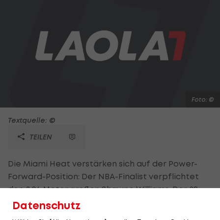
Foto: ©
Textquelle: ©
TEILEN
Die Miami Heat verstärken sich auf der Power-
Forward-Position: Der NBA-Finalist verpflichtet
den 2,06 Meter großen Shawne Williams. Der 28-
Jährige erzielte in der vergangenen Saison für die
Datenschutz
Los Angeles Lakers durchschnittlich 5,6 Punkte und