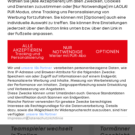
Wählen Sie [Alle Akzeptieren] um allen Zwecken, Cookies
4,6 Rebounds in 20,9 Minuten. Williams kam auf 36
und Diensten zuzustimmen oder [Nur Notwendige] im LAOLA1
Einsätze, darunter 13 in der Starting Five. Zuvor
PUR Modus, ohne Tracking uns Peronsalisierung von
Werbung fortzufahren. Sie können mit [Optionen] auch eine
hatte er auch für die Indiana Pacers, Dallas
individuelle Auswahl zu treffen. Sie können Ihre Einstellungen
Mavericks, New York Knicks und New Jersey Nets
jederzeit über den Button links unten bzw. über den Link in
der Fußzeile anpassen.
gespielt.
ALLE
NUR
AKZEPTIEREN
Mehr zum Thema
OPTIONEN
NOTWENDIGE
Tracking und
Weiter mit PUR-Abo
Personalisierung
Wir und
unsere
186
Partner
verarbeiten personenbezogene Daten, wie
Ihre IP-Adresse und Browser-Attribute für die folgenden Zwecke
:
Speichern von oder Zugriff auf Informationen auf einem Endgerät;
Personalisierte Werbung und Inhalte, Messung von Werbeleistung und
der Performance von Inhalten, Zielgruppenforschung sowie Entwicklung
und Verbesserung von Angeboten
.
Diese Zwecke können unter Umständen auch
:
Genaue Standortdaten
und Identifikation durch Scannen von Endgeräten
.
Manche Partner verwenden für gewisse Zwecke berechtigtes
Interesse als Rechtsgrundlage für die Datenverarbeitung. Details
dazu, sowie die Möglichkeit Ihr Widerspruchsrecht auszuüben, sind hier
verfügbar
:
unsere
186
Partner
Impressum
|
Datenschutzrichtlinie
Karrieresprung! ÖVV-
Die teuerst
Teamspieler wechselt
Tormänner d