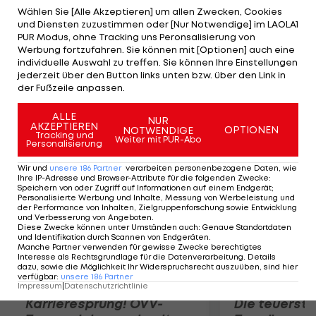
Haarriss in der Wirbelsäule. Die Ärzte haben ihm
Wählen Sie [Alle Akzeptieren] um allen Zwecken, Cookies
und Diensten zuzustimmen oder [Nur Notwendige] im LAOLA1
geraten, diesen erst vollständig ausheilen zu
PUR Modus, ohne Tracking uns Peronsalisierung von
lassen, ehe er auf den Court zurückkehrt.
Werbung fortzufahren. Sie können mit [Optionen] auch eine
individuelle Auswahl zu treffen. Sie können Ihre Einstellungen
Momentan ist davon auszugehen, dass der Power
jederzeit über den Button links unten bzw. über den Link in
Forward rechtzeitig zu Saisonbeginn der NBA (28.
der Fußzeile anpassen.
Oktober) fit wird.
ALLE
NUR
AKZEPTIEREN
OPTIONEN
NOTWENDIGE
Mehr zum Thema
Tracking und
Weiter mit PUR-Abo
Personalisierung
Wir und
unsere
186
Partner
verarbeiten personenbezogene Daten, wie
Ihre IP-Adresse und Browser-Attribute für die folgenden Zwecke
:
Speichern von oder Zugriff auf Informationen auf einem Endgerät;
Personalisierte Werbung und Inhalte, Messung von Werbeleistung und
der Performance von Inhalten, Zielgruppenforschung sowie Entwicklung
und Verbesserung von Angeboten
.
Diese Zwecke können unter Umständen auch
:
Genaue Standortdaten
und Identifikation durch Scannen von Endgeräten
.
Manche Partner verwenden für gewisse Zwecke berechtigtes
Interesse als Rechtsgrundlage für die Datenverarbeitung. Details
dazu, sowie die Möglichkeit Ihr Widerspruchsrecht auszuüben, sind hier
verfügbar
:
unsere
186
Partner
Impressum
|
Datenschutzrichtlinie
Karrieresprung! ÖVV-
Die teuerst