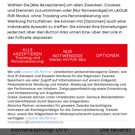
aus den USA nach Lettland importiert worden
Wählen Sie [Alle Akzeptieren] um allen Zwecken, Cookies
und Diensten zuzustimmen oder [Nur Notwendige] im LAOLA1
war, in Gang gesetzt. Mithilfe zweier
PUR Modus, ohne Tracking uns Peronsalisierung von
mutmaßlicher Mittäter und nach Gründung einer
Werbung fortzufahren. Sie können mit [Optionen] auch eine
individuelle Auswahl zu treffen. Sie können Ihre Einstellungen
Scheinfirma sollen rund 16.000 Euro hinterzogen
jederzeit über den Button links unten bzw. über den Link in
worden sein. Bei einer Verurteilung drohen
der Fußzeile anpassen.
Biedrins bis zu fünf Jahre Haft.
ALLE
NUR
AKZEPTIEREN
OPTIONEN
NOTWENDIGE
Mehr zum Thema
Tracking und
Weiter mit PUR-Abo
Personalisierung
Wir und
unsere
186
Partner
verarbeiten personenbezogene Daten, wie
Ihre IP-Adresse und Browser-Attribute für die folgenden Zwecke
:
Speichern von oder Zugriff auf Informationen auf einem Endgerät;
Personalisierte Werbung und Inhalte, Messung von Werbeleistung und
der Performance von Inhalten, Zielgruppenforschung sowie Entwicklung
und Verbesserung von Angeboten
.
Diese Zwecke können unter Umständen auch
:
Genaue Standortdaten
und Identifikation durch Scannen von Endgeräten
.
Manche Partner verwenden für gewisse Zwecke berechtigtes
Interesse als Rechtsgrundlage für die Datenverarbeitung. Details
dazu, sowie die Möglichkeit Ihr Widerspruchsrecht auszuüben, sind hier
verfügbar
:
unsere
186
Partner
Impressum
|
Datenschutzrichtlinie
Karrieresprung! ÖVV-
Die teuerst