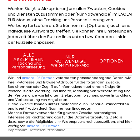
Sallomon sieht Parallelen zum Luxemburg-Spiel,
Wählen Sie [Alle Akzeptieren] um allen Zwecken, Cookies
nur mit umgekehrten Vorzeichen: "Vielleicht ist es
und Diensten zuzustimmen oder [Nur Notwendige] im LAOLA1
ein Spiel, wo sie am Anfang intensiv auftreten,
PUR Modus, ohne Tracking uns Peronsalisierung von
Werbung fortzufahren. Sie können mit [Optionen] auch eine
aber dann den Faden verlieren. So gesettled sind
individuelle Auswahl zu treffen. Sie können Ihre Einstellungen
sie noch nicht."
jederzeit über den Button links unten bzw. über den Link in
der Fußzeile anpassen.
Maresch: "Deutchland nicht überragend
ALLE
überlegen"
NUR
AKZEPTIEREN
OPTIONEN
NOTWENDIGE
Tracking und
Weiter mit PUR-Abo
Personalisierung
Auch sein Schützling Maresch glaubt fest daran,
dass eine Überraschung möglich ist.
Wir und
unsere
186
Partner
verarbeiten personenbezogene Daten, wie
Ihre IP-Adresse und Browser-Attribute für die folgenden Zwecke
:
Speichern von oder Zugriff auf Informationen auf einem Endgerät;
"Ohne dass man das jetzt falsch versteht: Für
Personalisierte Werbung und Inhalte, Messung von Werbeleistung und
der Performance von Inhalten, Zielgruppenforschung sowie Entwicklung
mich ist
Deutschland
schon der Favorit in dieser
und Verbesserung von Angeboten
.
Diese Zwecke können unter Umständen auch
:
Genaue Standortdaten
Gruppe, aber ich finde sie nicht überragend
und Identifikation durch Scannen von Endgeräten
.
Manche Partner verwenden für gewisse Zwecke berechtigtes
überlegen. Sie sind physisch natürlich eine Macht
Interesse als Rechtsgrundlage für die Datenverarbeitung. Details
dazu, sowie die Möglichkeit Ihr Widerspruchsrecht auszuüben, sind hier
und haben gegenüber den anderen Teams klare
verfügbar
:
unsere
186
Partner
Impressum
|
Datenschutzrichtlinie
Vorteile, basketballerisch vielleicht nicht", so der