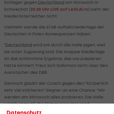
Schlager gegen
Deutschland
am Mittwoch in
Schwechat (
20.20 Uhr LIVE auf LAOLA1.tv
) sieht der
Niederösterreicher nicht.
Vielmehr werde die 67:68-Auftaktniederlage der
Deutschen in Polen Konsequenzen haben.
"
Deutschland
wird uns durch die Halle jagen, weil
sie unter Zugzwang sind. Die knappe Niederlage
ist das schlimmste Ergebnis, das uns passieren
hätte können", freut sich Sallomon nicht über den
Ausrutscher des DBB.
Dennoch glaubt der Coach gegen den "körperlich
sehr viel stärkeren" Gegner an eine Chance. "Wir
werden am Mittwoch alles probieren. Die Halle
wird bummvoll, die Stimmung super sein."
Datenschutz