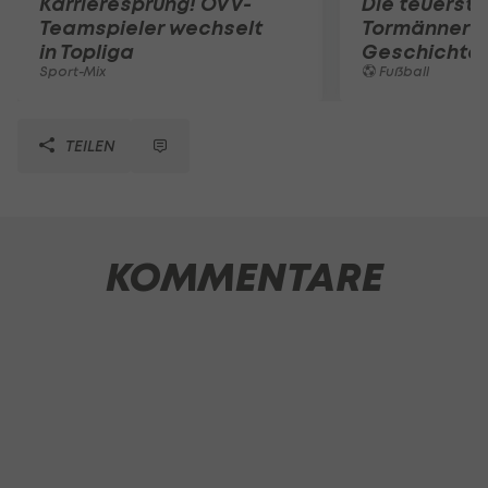
Karrieresprung! ÖVV-
Die teuerst
Teamspieler wechselt
Tormänner d
in Topliga
Geschichte
Sport-Mix
Fußball
TEILEN
KOMMENTARE