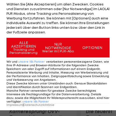
das die Truppe von Teamchef Werner Sallomon
Wählen Sie [Alle Akzeptieren] um allen Zwecken, Cookies
und Diensten zuzustimmen oder [Nur Notwendige] im LAOLA1
vor 2.000 Zuschauern mit 23:15 für sich
PUR Modus, ohne Tracking uns Peronsalisierung von
entscheidet. ÖBV-Topscorer ist Rasid Mahalbasic
Werbung fortzufahren. Sie können mit [Optionen] auch eine
individuelle Auswahl zu treffen. Sie können Ihre Einstellungen
mit 17 Punkten. Am Dienstag (19 Uhr) messen sich
jederzeit über den Button links unten bzw. über den Link in
die ÖBV-Herren noch mit einer US-College-
der Fußzeile anpassen.
Auswahl.
ALLE
NUR
AKZEPTIEREN
OPTIONEN
NOTWENDIGE
Mehr zum Thema
Tracking und
Weiter mit PUR-Abo
Personalisierung
Wir und
unsere
186
Partner
verarbeiten personenbezogene Daten, wie
Ihre IP-Adresse und Browser-Attribute für die folgenden Zwecke
:
Speichern von oder Zugriff auf Informationen auf einem Endgerät;
Personalisierte Werbung und Inhalte, Messung von Werbeleistung und
der Performance von Inhalten, Zielgruppenforschung sowie Entwicklung
und Verbesserung von Angeboten
.
Diese Zwecke können unter Umständen auch
:
Genaue Standortdaten
und Identifikation durch Scannen von Endgeräten
.
Manche Partner verwenden für gewisse Zwecke berechtigtes
Interesse als Rechtsgrundlage für die Datenverarbeitung. Details
dazu, sowie die Möglichkeit Ihr Widerspruchsrecht auszuüben, sind hier
verfügbar
:
unsere
186
Partner
Impressum
|
Datenschutzrichtlinie
Karrieresprung! ÖVV-
Die teuerst