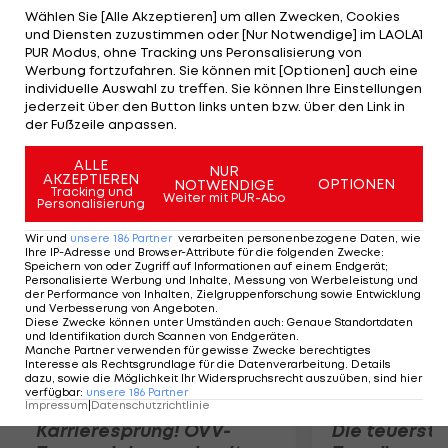
mit 24:24 geht es in die Pause. Am Ende haben in
Wählen Sie [Alle Akzeptieren] um allen Zwecken, Cookies
und Diensten zuzustimmen oder [Nur Notwendige] im LAOLA1
Klosterneuburg aber die Gäste aus Schottland
PUR Modus, ohne Tracking uns Peronsalisierung von
den längeren Atem. Topscorerinnen Österreichs
Werbung fortzufahren. Sie können mit [Optionen] auch eine
individuelle Auswahl zu treffen. Sie können Ihre Einstellungen
sind Eva Breuer mit neun Punkten und Sarah
jederzeit über den Button links unten bzw. über den Link in
Schicher mit sieben Zählern. Schottland ist auch
der Fußzeile anpassen.
einer der Gegner bei der "Mini-EM".
ALLE
NUR
AKZEPTIEREN
OPTIONEN
NOTWENDIGE
Mehr zum Thema
Tracking und
Weiter mit PUR-Abo
Personalisierung
Wir und
unsere
186
Partner
verarbeiten personenbezogene Daten, wie
Ihre IP-Adresse und Browser-Attribute für die folgenden Zwecke
:
Speichern von oder Zugriff auf Informationen auf einem Endgerät;
Personalisierte Werbung und Inhalte, Messung von Werbeleistung und
der Performance von Inhalten, Zielgruppenforschung sowie Entwicklung
und Verbesserung von Angeboten
.
Diese Zwecke können unter Umständen auch
:
Genaue Standortdaten
und Identifikation durch Scannen von Endgeräten
.
Manche Partner verwenden für gewisse Zwecke berechtigtes
Interesse als Rechtsgrundlage für die Datenverarbeitung. Details
dazu, sowie die Möglichkeit Ihr Widerspruchsrecht auszuüben, sind hier
verfügbar
:
unsere
186
Partner
Impressum
|
Datenschutzrichtlinie
Karrieresprung! ÖVV-
Die teuerst