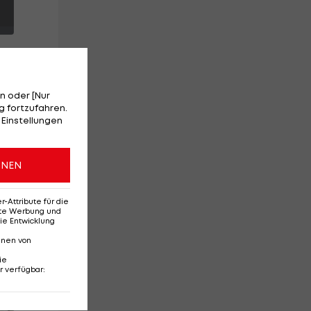
n oder [Nur
 fortzufahren.
n
 Einstellungen
rn
ONEN
Attribute für die
erte Werbung und
ie Entwicklung
nnen von
ie
r verfügbar
:
Red-Bull-Rückkehr?
Ten