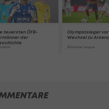
e teuersten ÖFB-
Olympiasieger vor
ormänner der
Wechsel zu Arsena
eschichte
ußball
Premier League
MMENTARE