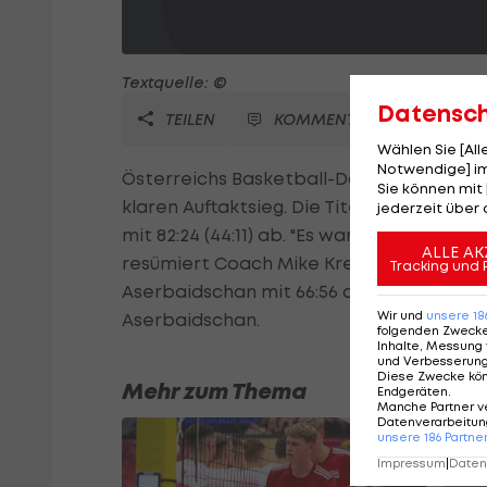
Textquelle: ©
Datensc
TEILEN
KOMMENTARE
Wählen Sie [Al
Notwendige] im
Österreichs Basketball-Damen feiern in 
Sie können mit 
klaren Auftaktsieg. Die Titelverteidigeri
jederzeit über 
mit 82:24 (44:11) ab. "Es war ein guter Sta
ALLE AK
resümiert Coach Mike Kress. Im zweiten 
Tracking und 
Aserbaidschan mit 66:56 durch. Das ÖBV-
Wir und
unsere
18
Aserbaidschan.
folgenden Zweck
Inhalte, Messung 
und Verbesserun
Diese Zwecke kö
Mehr zum Thema
Endgeräten
.
Manche Partner v
Datenverarbeitung
unsere
186
Partne
Impressum
|
Datens