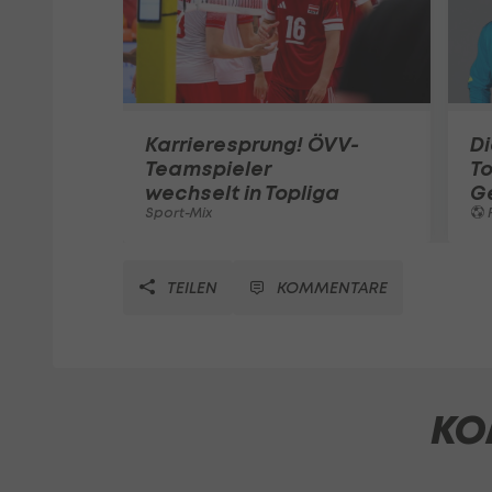
Karrieresprung! ÖVV-
Di
Teamspieler
T
wechselt in Topliga
G
Sport-Mix
F
TEILEN
KOMMENTARE
KO