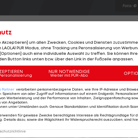
Foto: ©
hutz
le Akzeptieren] um allen Zwecken, Cookies und Diensten zuzustimme
 LAOLA1 PUR Modus, ohne Tracking uns Peronsalisierung von Werbung
ihrem ersten Spiel bei der EM der kleinen Länder eine
[Optionen] auch eine individuelle Auswahl zu treffen. Sie können Ihre
nnen fertigen Wales in St. Pölten vor etwa 200 Zuschaue
den Button links unten bzw. über den Link in der Fußzeile anpassen.
rt ins Turnier. Nur der Beginn war ein wenig nervös",
ZEPTIEREN
NUR NOTWENDIGE
OPTI
Spiel der Gruppe B setzt sich Schottland gegen
Personalisierung
Weiter mit PUR-Abo
Team trifft am Dienstag im zweiten Gruppenspiel auf
6
Partner
verarbeiten personenbezogene Daten, wie Ihre IP-Adresse und Browser-
e
:
Speichern von oder Zugriff auf Informationen auf einem Endgerät; Personalisi
von Werbeleistung und der Performance von Inhalten, Zielgruppenforschung sow
g von Angeboten
.
nnen unter Umständen auch
:
Genaue Standortdaten und Identifikation durch Sca
erwenden für gewisse Zwecke berechtigtes Interesse als Rechtsgrundlage für d
. Details dazu, sowie die Möglichkeit Ihr Widerspruchsrecht auszuüben, sind hie
r
chutzrichtlinie