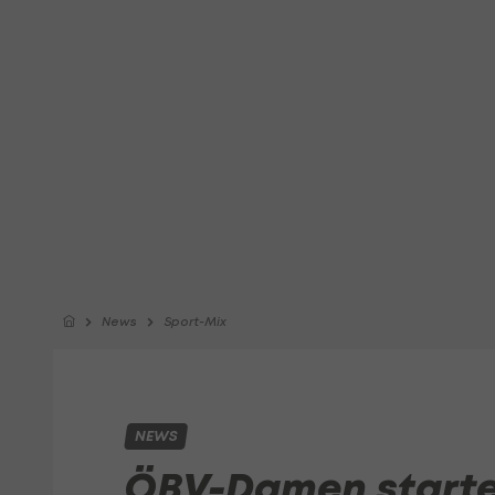
News
Sport-Mix
NEWS
ÖBV-Damen starte