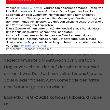
Wir und
unsere
186
Partner
verarbeiten personenbezogene Daten, wie
"Wir sind ohne Grund unruhig und hektisch
Ihre IP-Adresse und Browser-Attribute für die folgenden Zwecke
:
Speichern von oder Zugriff auf Informationen auf einem Endgerät;
geworden", so der Teamchef. In den zusätzlichen
Personalisierte Werbung und Inhalte, Messung von Werbeleistung und
der Performance von Inhalten, Zielgruppenforschung sowie Entwicklung
fünf Minuten waren es auf ÖBV-Seite
Davor
und Verbesserung von Angeboten
.
Diese Zwecke können unter Umständen auch
:
Genaue Standortdaten
Lamesic
(acht seiner 18 Punkte in der
und Identifikation durch Scannen von Endgeräten
.
Manche Partner verwenden für gewisse Zwecke berechtigtes
Verlängerung) und Moritz Lanegger (zehn seiner
Interesse als Rechtsgrundlage für die Datenverarbeitung. Details
zwölf Zähler), die den Unterschied ausmachten.
dazu, sowie die Möglichkeit Ihr Widerspruchsrecht auszuüben, sind hier
verfügbar
:
unsere
186
Partner
Impressum
|
Datenschutzrichtlinie
Asceric ("In der Overtime haben wir Charakter
gezeigt") musste am Mittwoch auf Christoph
Nagler verzichten, der auf der Mittelmeerinsel
erkrankt war. Der Routinier sollte für das Ukraine-
Spiel wieder fit sein. Auch Romed Vieider hatte
eine Sommergrippe "erwischt".
Basketball
-EM-Qualifikation in Nikosia, Gruppe
C: