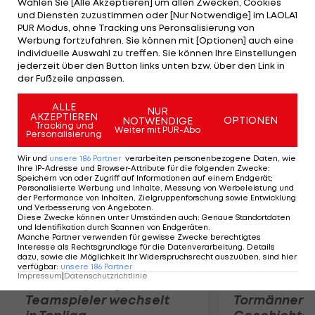
Wählen Sie [Alle Akzeptieren] um allen Zwecken, Cookies
starke Leistung: Der Innsbrucker steht in der
und Diensten zuzustimmen oder [Nur Notwendige] im LAOLA1
Starting Five und kommt in 14 Minuten auf neun
PUR Modus, ohne Tracking uns Peronsalisierung von
Werbung fortzufahren. Sie können mit [Optionen] auch eine
Punkte (4/4 aus dem Feld) und sechs Rebounds
individuelle Auswahl zu treffen. Sie können Ihre Einstellungen
(fünf davon offensiv). Daniel Hackett führt die
jederzeit über den Button links unten bzw. über den Link in
der Fußzeile anpassen.
Gäste mit 23 Punkten und neun Assists an.
ALLE
NUR
AKZEPTIEREN
Mehr zum Thema
OPTIONEN
NOTWENDIGE
Tracking und
Weiter mit PUR-Abo
Personalisierung
Wir und
unsere
186
Partner
verarbeiten personenbezogene Daten, wie
Ihre IP-Adresse und Browser-Attribute für die folgenden Zwecke
:
Speichern von oder Zugriff auf Informationen auf einem Endgerät;
Personalisierte Werbung und Inhalte, Messung von Werbeleistung und
der Performance von Inhalten, Zielgruppenforschung sowie Entwicklung
und Verbesserung von Angeboten
.
Diese Zwecke können unter Umständen auch
:
Genaue Standortdaten
und Identifikation durch Scannen von Endgeräten
.
Manche Partner verwenden für gewisse Zwecke berechtigtes
Interesse als Rechtsgrundlage für die Datenverarbeitung. Details
dazu, sowie die Möglichkeit Ihr Widerspruchsrecht auszuüben, sind hier
verfügbar
:
unsere
186
Partner
Impressum
|
Datenschutzrichtlinie
Karrieresprung! ÖVV-
Die teuerst
Teamspieler wechselt
Tormänner d