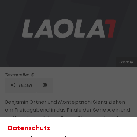
Foto: ©
Textquelle: ©
TEILEN
Benjamin Ortner und Montepaschi Siena ziehen
am Freitagabend in das Finale der Serie A ein und
treffen dort auf Acea Roma. Siena gewinnt das
entscheidende 7. Halbfinalspiel bei Cimberio
Datenschutz
Varese mit 82:69 (42:39). Ortner zeigt erneut eine