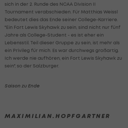
sich in der 2. Runde des NCAA Division II
Tournament verabschieden. Für Matthias Weissl
bedeutet dies das Ende seiner College-Karriere.
"Ein Fort Lewis Skyhawk zu sein, sind nicht nur fünf
Jahre als College-Student - es ist eher ein
Lebensstil. Teil dieser Gruppe zu sein, ist mehr als
ein Privileg für mich. Es war durchwegs großartig.
Ich werde nie aufhören, ein Fort Lewis Skyhawk zu
sein", so der Salzburger.
Saison zu Ende
M A X I M I L I A N . H O P F G A R T N E R