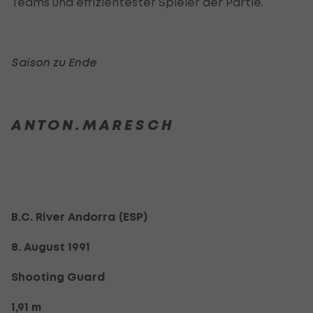
Teams und effizientester Spieler der Partie.
Saison zu Ende
A N T O N . M A R E S C H
B.C. River Andorra (ESP)
8. August 1991
Shooting Guard
1,91 m