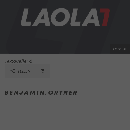
Foto: ©
Textquelle: ©
TEILEN
B E N J A M I N . O R T N E R