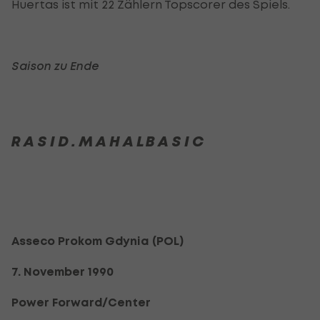
Huertas ist mit 22 Zählern Topscorer des Spiels.
Saison zu Ende
R A S I D . M A H A L B A S I C
Asseco Prokom Gdynia (POL)
7. November 1990
Power Forward/Center