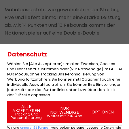
Mahalbasic steht wie gewöhnlich in der Starting
Five und liefert einmal mehr eine starke Leistung
ab. Mit 14 Punkten und 13 Rebounds kommt der
Nationalspieler auf eine Double-Double.
Saison zu Ende
Datenschutz
Wählen Sie [Alle Akzeptieren] um allen Zwecken, Cookies
und Diensten zuzustimmen oder [Nur Notwendige] im LAOLA1
PUR Modus, ohne Tracking uns Peronsalisierung von
Werbung fortzufahren. Sie können mit [Optionen] auch eine
J E S S E . S E I L E R N
individuelle Auswahl zu treffen. Sie können Ihre Einstellungen
jederzeit über den Button links unten bzw. über den Link in
der Fußzeile anpassen.
ALLE
NUR
AKZEPTIEREN
OPTIONEN
NOTWENDIGE
Tracking und
Weiter mit PUR-Abo
Personalisierung
USC Aiken (CA, USA)
Wir und
unsere
186
Partner
verarbeiten personenbezogene Daten, wie