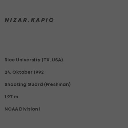
N I Z A R . K A P I C
Rice University (TX, USA)
24. Oktober 1992
Shooting Guard (Freshman)
1,97 m
NCAA Division I