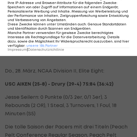
Ihre IP-Adresse und Browser-Attribute für die folgenden Zwecke
:
23. August 1990
Speichern von oder Zugriff auf Informationen auf einem Endgerät;
Personalisierte Werbung und Inhalte, Messung von Werbeleistung und
der Performance von Inhalten, Zielgruppenforschung sowie Entwicklung
Guard (Junior)
und Verbesserung von Angeboten
.
Diese Zwecke können unter Umständen auch
:
Genaue Standortdaten
und Identifikation durch Scannen von Endgeräten
.
1,90 m
Manche Partner verwenden für gewisse Zwecke berechtigtes
Interesse als Rechtsgrundlage für die Datenverarbeitung. Details
dazu, sowie die Möglichkeit Ihr Widerspruchsrecht auszuüben, sind hier
NCAA Division II
verfügbar
:
unsere
186
Partner
Impressum
|
Datenschutzrichtlinie
Do., 28. März, NCAA Division II, Elite Eight:
USC AIKEN (25-8) - Drury (29-4) 75:84 (36:42)
Jesse Seilern: 0 Punkte (0/3 2er, 0/1 3er), 3
Rebounds (2 OR), 1 Steal, 3 Turnovers, 1 Foul, 18
Minuten (S5)
Die tolle Saison der Pacers mit drei Titeln (Peach
Pelt Conference Regular Season, Peach Pelt