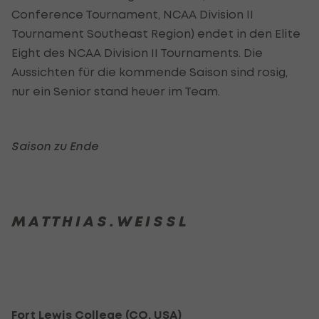
Conference Tournament, NCAA Division II
Tournament Southeast Region) endet in den Elite
Eight des NCAA Division II Tournaments. Die
Aussichten für die kommende Saison sind rosig,
nur ein Senior stand heuer im Team.
Saison zu Ende
M A T T H I A S . W E I S S L
Fort Lewis College (CO, USA)