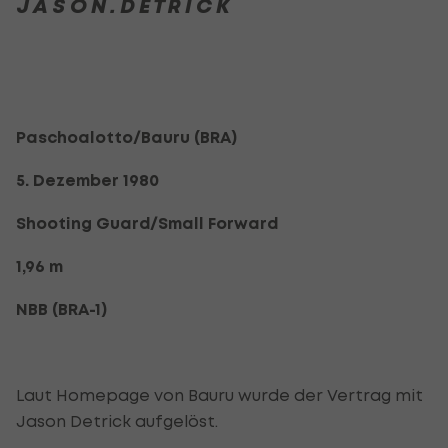
J A S O N . D E T R I C K
Paschoalotto/Bauru (BRA)
5. Dezember 1980
Shooting Guard/Small Forward
1,96 m
NBB (BRA-1)
Laut Homepage von Bauru wurde der Vertrag mit
Jason Detrick aufgelöst.