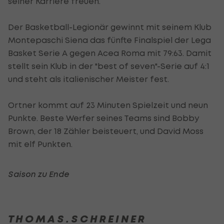
seiner Karriere freuen.
Der Basketball-Legionär gewinnt mit seinem Klub
Montepaschi Siena das fünfte Finalspiel der Lega
Basket Serie A gegen Acea Roma mit 79:63. Damit
stellt sein Klub in der "best of seven"-Serie auf 4:1
und steht als italienischer Meister fest.
Ortner kommt auf 23 Minuten Spielzeit und neun
Punkte. Beste Werfer seines Teams sind Bobby
Brown, der 18 Zähler beisteuert, und David Moss
mit elf Punkten.
Saison zu Ende
T H O M A S . S C H R E I N E R