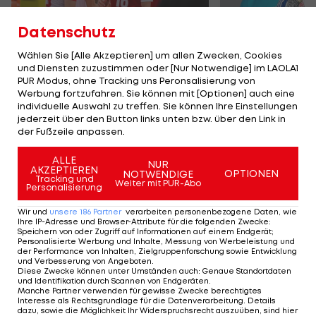
Datenschutz
Wählen Sie [Alle Akzeptieren] um allen Zwecken, Cookies
und Diensten zuzustimmen oder [Nur Notwendige] im LAOLA1
Karrieresprung! ÖVV-
Die teuerst
PUR Modus, ohne Tracking uns Peronsalisierung von
Teamspieler wechselt
Tormänner d
Werbung fortzufahren. Sie können mit [Optionen] auch eine
in Topliga
Geschichte
individuelle Auswahl zu treffen. Sie können Ihre Einstellungen
jederzeit über den Button links unten bzw. über den Link in
Sport-Mix
Fußball
der Fußzeile anpassen.
ALLE
NUR
TEILEN
AKZEPTIEREN
OPTIONEN
NOTWENDIGE
Tracking und
Weiter mit PUR-Abo
Personalisierung
Wir und
unsere
186
Partner
verarbeiten personenbezogene Daten, wie
Ihre IP-Adresse und Browser-Attribute für die folgenden Zwecke
:
Speichern von oder Zugriff auf Informationen auf einem Endgerät;
KOMMENTARE
Personalisierte Werbung und Inhalte, Messung von Werbeleistung und
der Performance von Inhalten, Zielgruppenforschung sowie Entwicklung
und Verbesserung von Angeboten
.
Diese Zwecke können unter Umständen auch
:
Genaue Standortdaten
und Identifikation durch Scannen von Endgeräten
.
Manche Partner verwenden für gewisse Zwecke berechtigtes
Interesse als Rechtsgrundlage für die Datenverarbeitung. Details
dazu, sowie die Möglichkeit Ihr Widerspruchsrecht auszuüben, sind hier