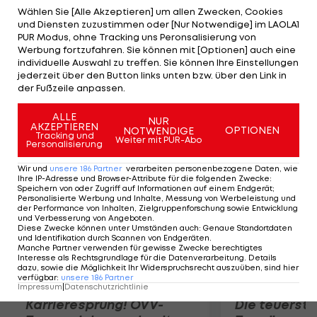
Tarolis sichern. Der Forward stand zuletzt bei
Wählen Sie [Alle Akzeptieren] um allen Zwecken, Cookies
und Diensten zuzustimmen oder [Nur Notwendige] im LAOLA1
Zalgiris Kaunas unter Vertrag und ist nach Milovan
PUR Modus, ohne Tracking uns Peronsalisierung von
Draskovic (FC Barcelona) der zweite Neuzugang
Werbung fortzufahren. Sie können mit [Optionen] auch eine
individuelle Auswahl zu treffen. Sie können Ihre Einstellungen
von einem EuroLeague-Klub. Tarolis ist bereits
jederzeit über den Button links unten bzw. über den Link in
spielberechtigt und soll am Sonntag gegen
der Fußzeile anpassen.
Gmunden auflaufen.
ALLE
NUR
AKZEPTIEREN
OPTIONEN
NOTWENDIGE
Mehr zum Thema
Tracking und
Weiter mit PUR-Abo
Personalisierung
Wir und
unsere
186
Partner
verarbeiten personenbezogene Daten, wie
Ihre IP-Adresse und Browser-Attribute für die folgenden Zwecke
:
Speichern von oder Zugriff auf Informationen auf einem Endgerät;
Personalisierte Werbung und Inhalte, Messung von Werbeleistung und
der Performance von Inhalten, Zielgruppenforschung sowie Entwicklung
und Verbesserung von Angeboten
.
Diese Zwecke können unter Umständen auch
:
Genaue Standortdaten
und Identifikation durch Scannen von Endgeräten
.
Manche Partner verwenden für gewisse Zwecke berechtigtes
Interesse als Rechtsgrundlage für die Datenverarbeitung. Details
dazu, sowie die Möglichkeit Ihr Widerspruchsrecht auszuüben, sind hier
verfügbar
:
unsere
186
Partner
Impressum
|
Datenschutzrichtlinie
Karrieresprung! ÖVV-
Die teuerst