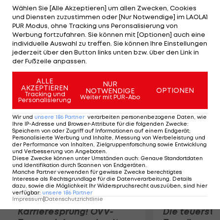
Hannes Artner auf 65:65 ausgleichen, die Overtime
Wählen Sie [Alle Akzeptieren] um allen Zwecken, Cookies
und Diensten zuzustimmen oder [Nur Notwendige] im LAOLA1
erreichen und noch 77:75 gewinnen. Topscorer sind
PUR Modus, ohne Tracking uns Peronsalisierung von
Chaney (20), Hinson (16), Boxley (15), Artner (12) bzw.
Werbung fortzufahren. Sie können mit [Optionen] auch eine
individuelle Auswahl zu treffen. Sie können Ihre Einstellungen
Ray (24), Stazic (13) und Francois (12). Das
jederzeit über den Button links unten bzw. über den Link in
entscheidende Spiel 5 steigt am Mittwoch im
der Fußzeile anpassen.
Schwechater Multiversum.
ALLE
NUR
AKZEPTIEREN
OPTIONEN
NOTWENDIGE
Mehr zum Thema
Tracking und
Weiter mit PUR-Abo
Personalisierung
Wir und
unsere
186
Partner
verarbeiten personenbezogene Daten, wie
Ihre IP-Adresse und Browser-Attribute für die folgenden Zwecke
:
Speichern von oder Zugriff auf Informationen auf einem Endgerät;
Personalisierte Werbung und Inhalte, Messung von Werbeleistung und
der Performance von Inhalten, Zielgruppenforschung sowie Entwicklung
und Verbesserung von Angeboten
.
Diese Zwecke können unter Umständen auch
:
Genaue Standortdaten
und Identifikation durch Scannen von Endgeräten
.
Manche Partner verwenden für gewisse Zwecke berechtigtes
Interesse als Rechtsgrundlage für die Datenverarbeitung. Details
dazu, sowie die Möglichkeit Ihr Widerspruchsrecht auszuüben, sind hier
verfügbar
:
unsere
186
Partner
Impressum
|
Datenschutzrichtlinie
Karrieresprung! ÖVV-
Die teuerst