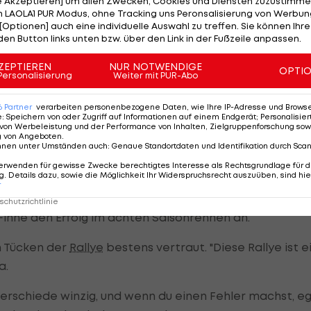
le Akzeptieren] um allen Zwecken, Cookies und Diensten zuzustimme
 LAOLA1 PUR Modus, ohne Tracking uns Peronsalisierung von Werbung
n-Pilot Mikko Hirvonen, der in den Wäldern seiner Hei
[Optionen] auch eine individuelle Auswahl zu treffen. Sie können Ihre
den Button links unten bzw. über den Link in der Fußzeile anpassen.
 auf WM-Leader und Markenkollege Sebastien Loeb
ZEPTIEREN
NUR NOTWENDIGE
OPTI
Personalisierung
Weiter mit PUR-Abo
weltmeister 38 Zähler vor Hirvonen, der wiederum 17
6
Partner
verarbeiten personenbezogene Daten, wie Ihre IP-Adresse und Browser-
er Solberg aufweist.
e
:
Speichern von oder Zugriff auf Informationen auf einem Endgerät; Personalisi
von Werbeleistung und der Performance von Inhalten, Zielgruppenforschung sow
g von Angeboten
.
t-Finnen, die sich hier bereits in die Siegerliste (2008,
nnen unter Umständen auch
:
Genaue Standortdaten und Identifikation durch Sca
erwenden für gewisse Zwecke berechtigtes Interesse als Rechtsgrundlage für d
. Details dazu, sowie die Möglichkeit Ihr Widerspruchsrecht auszuüben, sind hie
r
chutzrichtlinie
 Finne den Erfolg im achten Saisonrennen an.
en Tücken der
Rallye
bestens vertraut. "Diese Rallye ist e
a.
erschiede winzig, und wenn du einen Fehler machst, eg