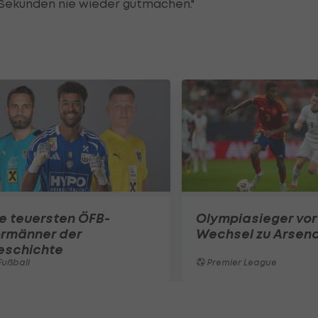
en Sekunden nie wieder gutmachen."
e teuersten ÖFB-
Olympiasieger vor
ormänner der
Wechsel zu Arsena
eschichte
ußball
Premier League