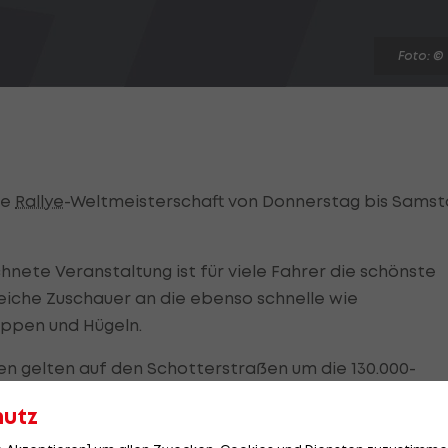
Foto: ©
ie
Rallye
-Weltmeisterschaft von Donnerstag bis Sams
nete Veranstaltung ist für viele Fahrer die schönste
eiche Zuschauer an die ebenso schnelle wie
uppen und Hügeln.
n gelten auf den Schotterstraßen um die 130.000-
.
hutz