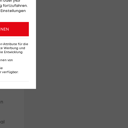
n oder [Nur
 fortzufahren.
mat
 Einstellungen
ONEN
Attribute für die
erte Werbung und
ie Entwicklung
nnen von
ie
r verfügbar
:
in
al