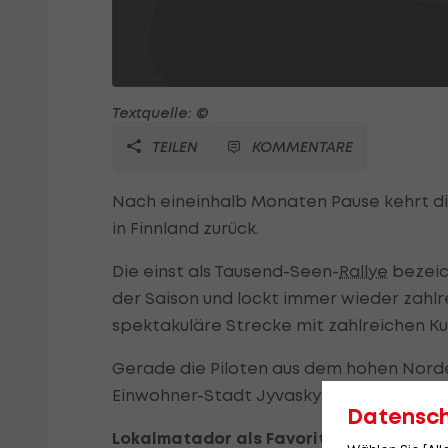
Textquelle: ©
TEILEN
KOMMENTARE
Nach eineinhalb Monaten Pause kehrt d
in Finnland zurück.
Die einst als Tausend-Seen-
Rallye
bezeich
der Saison und lockt immer wieder zahlr
spektakuläre Strecke mit zahlreichen K
Gerade die Piloten aus dem hohen Norde
Einwohner-Stadt Jyvaskyla als Favoriten
Datensc
Lokalmatador als Favorit