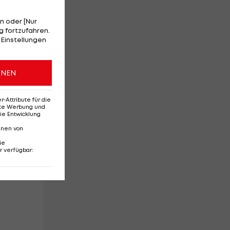
n oder [Nur
 fortzufahren.
 Einstellungen
ONEN
Attribute für die
erte Werbung und
ie Entwicklung
nnen von
ie
er
r verfügbar
: