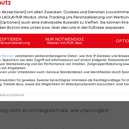
hutz
wir aber mehrere Schritte machen. Die meisten Leute
aus.
le Akzeptieren] um allen Zwecken, Cookies und Diensten zuzustimme
 LAOLA1 PUR Modus, ohne Tracking uns Peronsalisierung von Werbung
lyes gewinnen sowie je vier Fahrer- und Konstrukteurs-
[Optionen] auch eine individuelle Auswahl zu treffen. Sie können Ihre
den Button links unten bzw. über den Link in der Fußzeile anpassen.
n man dank Didier Auriol und Carlos Sainz im letzten
ZEPTIEREN
NUR NOTWENDIGE
OPTI
Personalisierung
Weiter mit PUR-Abo
How. Wir müssen Motoren bauen, ein Chassis
6
Partner
verarbeiten personenbezogene Daten, wie Ihre IP-Adresse und Browser-
neignen", erläutert Kinoshita die Pläne.
e
:
Speichern von oder Zugriff auf Informationen auf einem Endgerät; Personalisi
von Werbeleistung und der Performance von Inhalten, Zielgruppenforschung sow
g von Angeboten
.
nnen unter Umständen auch
:
Genaue Standortdaten und Identifikation durch Sca
erwenden für gewisse Zwecke berechtigtes Interesse als Rechtsgrundlage für d
te Nachrichten: Zwar wird mit Volkswagen 2013 ein neu
. Details dazu, sowie die Möglichkeit Ihr Widerspruchsrecht auszuüben, sind hie
r
s zuletzt aber Gerüchte, dass Ford sich mit Ende der
chutzrichtlinie
ng nicht so umfangreich aus, wie ursprünglich