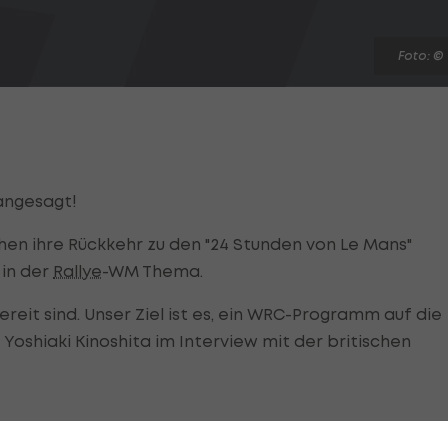
Foto: ©
angesagt!
n ihre Rückkehr zu den "24 Stunden von Le Mans"
 in der
Rallye
-WM Thema.
bereit sind. Unser Ziel ist es, ein WRC-Programm auf die
 Yoshiaki Kinoshita im Interview mit der britischen