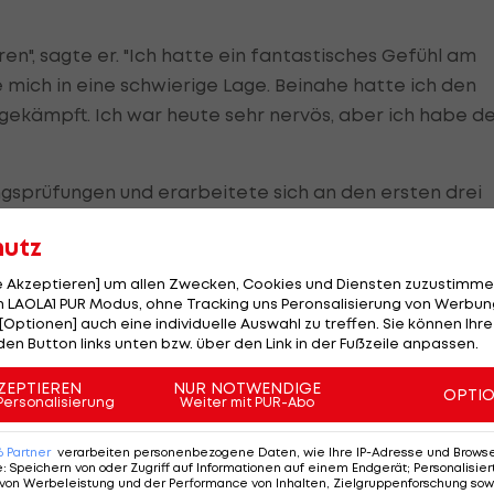
ren", sagte er. "Ich hatte ein fantastisches Gefühl am
mich in eine schwierige Lage. Beinahe hatte ich den
kgekämpft. Ich war heute sehr nervös, aber ich habe d
gsprüfungen und erarbeitete sich an den ersten drei
 Dann brach aber der rechte vordere Bremssattel an
hutz
fuhr. Favorit Ogier witterte seine Chance und verkleine
ekunden.
le Akzeptieren] um allen Zwecken, Cookies und Diensten zuzustimme
 LAOLA1 PUR Modus, ohne Tracking uns Peronsalisierung von Werbung
[Optionen] auch eine individuelle Auswahl zu treffen. Sie können Ihre
 repariert werden konnte, musste sich Ogier mit Pla
den Button links unten bzw. über den Link in der Fußzeile anpassen.
 holte sich alle Punkte bei der TV-Power-Stage und
or Latvala. Fünf Rallyes stehen noch auf dem Program
ZEPTIEREN
NUR NOTWENDIGE
OPTI
Personalisierung
Weiter mit PUR-Abo
6
Partner
verarbeiten personenbezogene Daten, wie Ihre IP-Adresse und Browser-
e
:
Speichern von oder Zugriff auf Informationen auf einem Endgerät; Personalisi
e
Rallye
seiner Karriere und holte in seinem Citroen DS3
von Werbeleistung und der Performance von Inhalten, Zielgruppenforschung sow