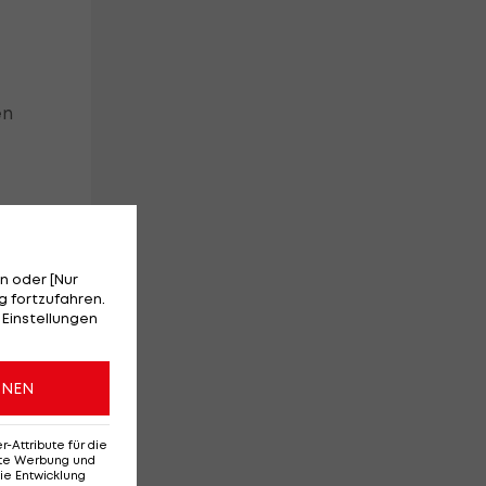
en
rte
n oder [Nur
 fortzufahren.
 Einstellungen
tz
m.
ONEN
Attribute für die
erte Werbung und
ie Entwicklung