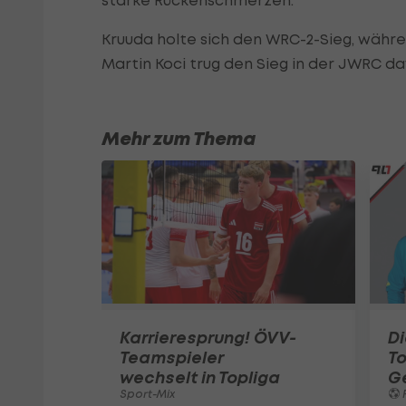
starke Rückenschmerzen.
Kruuda holte sich den WRC-2-Sieg, währe
Martin Koci trug den Sieg in der JWRC da
Mehr zum Thema
Karrieresprung! ÖVV-
Di
Teamspieler
T
wechselt in Topliga
G
Sport-Mix
F