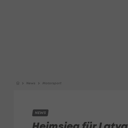
News
Motorsport
NEWS
Heimsieg für Latva