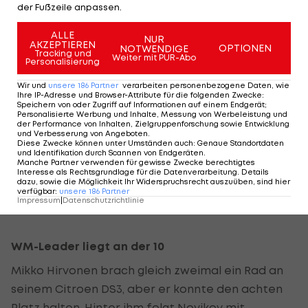
der Fußzeile anpassen.
Katarer heran, nach einem Reifenschaden auf der
letzten WP beträgt der Abstand aber wieder 25,7
ALLE
NUR
AKZEPTIEREN
Sekunden. "Es passierte etwa bei Halbzeit der
OPTIONEN
NOTWENDIGE
Tracking und
Weiter mit PUR-Abo
Personalisierung
Stage in einer Linkskurve. Ich habe gar nichts
gesehen und plötzlich kam der große Bang aus
Wir und
unsere
186
Partner
verarbeiten personenbezogene Daten, wie
Ihre IP-Adresse und Browser-Attribute für die folgenden Zwecke
:
dem Nichts."
Speichern von oder Zugriff auf Informationen auf einem Endgerät;
Personalisierte Werbung und Inhalte, Messung von Werbeleistung und
der Performance von Inhalten, Zielgruppenforschung sowie Entwicklung
und Verbesserung von Angeboten
.
Mads Östberg fuhr im Ford Fiesta RS auf den
Diese Zwecke können unter Umständen auch
:
Genaue Standortdaten
und Identifikation durch Scannen von Endgeräten
.
sechsten Platz nach vor, obwohl er am Vormittag
Manche Partner verwenden für gewisse Zwecke berechtigtes
Interesse als Rechtsgrundlage für die Datenverarbeitung. Details
Probleme mit dem Lenkungsarm hatte. Martin
dazu, sowie die Möglichkeit Ihr Widerspruchsrecht auszuüben, sind hier
Prokop liegt 24 Sekunden hinter ihm auf der
verfügbar
:
unsere
186
Partner
Impressum
|
Datenschutzrichtlinie
sieben.
WM-Leader liegt an der 10
Mikko Hirvonen brach gleich zweimal ein Rad an
seinem Citroen DS3, aber er konnte den achten
Platz halten. Hinter ihm folgt Novikov mit