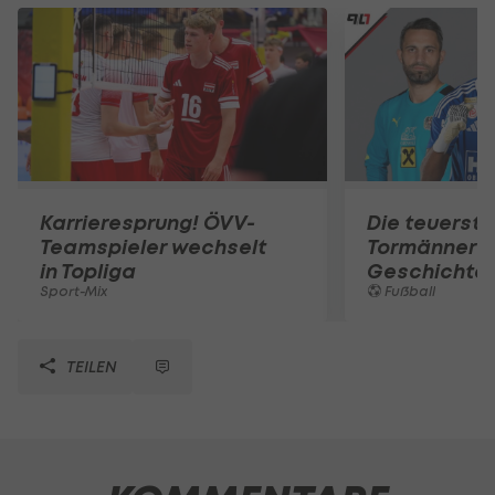
Karrieresprung! ÖVV-
Die teuerst
Teamspieler wechselt
Tormänner d
in Topliga
Geschichte
Sport-Mix
Fußball
TEILEN