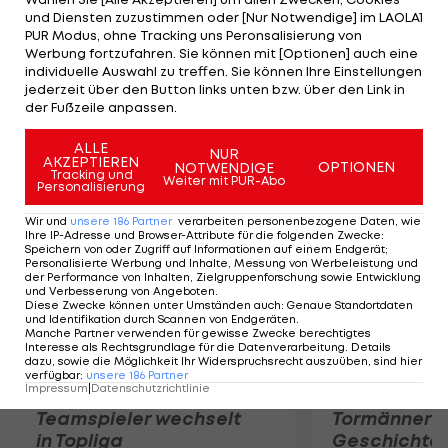
genannt wurde, fuhr 1999 für Citroen in Korsika und
und Diensten zuzustimmen oder [Nur Notwendige] im LAOLA1
Spanien die ersten zwei Siege in WM-Läufen ein.
PUR Modus, ohne Tracking uns Peronsalisierung von
Werbung fortzufahren. Sie können mit [Optionen] auch eine
2003 zog er sich aus dem Sport zurück, war aber
individuelle Auswahl zu treffen. Sie können Ihre Einstellungen
weiterhin als Testfahrer für den französischen
jederzeit über den Button links unten bzw. über den Link in
der Fußzeile anpassen.
Rennstall im Einsatz.
ALLE
NUR
Mehr zum Thema
AKZEPTIEREN
OPTIONEN
NOTWENDIGE
Tracking und
Weiter mit PUR-Abo
Personalisierung
Wir und
unsere
186
Partner
verarbeiten personenbezogene Daten, wie
Ihre IP-Adresse und Browser-Attribute für die folgenden Zwecke
:
Speichern von oder Zugriff auf Informationen auf einem Endgerät;
Personalisierte Werbung und Inhalte, Messung von Werbeleistung und
der Performance von Inhalten, Zielgruppenforschung sowie Entwicklung
und Verbesserung von Angeboten
.
Diese Zwecke können unter Umständen auch
:
Genaue Standortdaten
und Identifikation durch Scannen von Endgeräten
.
Manche Partner verwenden für gewisse Zwecke berechtigtes
Interesse als Rechtsgrundlage für die Datenverarbeitung. Details
dazu, sowie die Möglichkeit Ihr Widerspruchsrecht auszuüben, sind hier
verfügbar
:
unsere
186
Partner
Impressum
|
Datenschutzrichtlinie
Karrieresprung! ÖVV-
Die teuerst
Teamspieler wechselt
Tormänner d
in Topliga
Geschichte