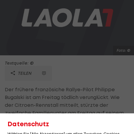
Foto: ©
Textquelle: ©
TEILEN
Der frühere französiche Rallye-Pilot Philippe
Bugalski ist am Freitag tödlich verunglückt. Wie
der Citroen-Rennstall mitteilt, stürzte der
zweifache Familienvater am Freitag auf seinem
Anwesen in der Nähe von Paris von einem 15
Datenschutz
Meter hohen Gerüst. "Le Petit Bug", wie Bugalski
Wählen Sie [Alle Akzeptieren] um allen Zwecken, Cookies