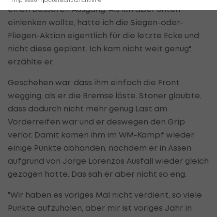
einen besseren Ausgang. Als ich aber unten
einlenken wollte, hatte ich die Siegen-oder-
Fliegen-Aktion eigentlich für die letzte Ecke und
nicht diese geplant. Ich kam nicht weit genug",
erzählte er.
Geschehen war, dass ihm einfach die Front
wegging, als er die Bremse löste. Stoner glaubte,
dass dadurch nicht mehr genug Last am
Vorderreifen war und er deswegen den Grip
verlor. Damit kamen ihm im WM-Kampf wieder
einige Punkte abhanden, nachdem er in Assen
aufgrund von Jorge Lorenzos Ausfall wieder gleich
gezogen hatte. Das sah er aber nicht so eng.
"Wir haben es voriges Mal nicht verdient, so viele
Punkte aufzuholen, aber mir ist voriges Jahr in