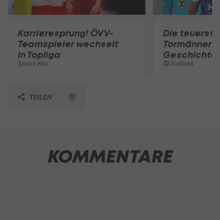
Karrieresprung! ÖVV-
Die teuerst
Teamspieler wechselt
Tormänner d
in Topliga
Geschichte
Sport-Mix
Fußball
TEILEN
KOMMENTARE