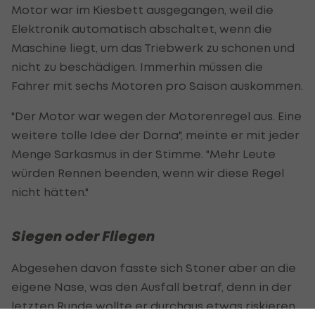
Motor war im Kiesbett ausgegangen, weil die
Elektronik automatisch abschaltet, wenn die
Maschine liegt, um das Triebwerk zu schonen und
nicht zu beschädigen. Immerhin müssen die
Fahrer mit sechs Motoren pro Saison auskommen.
"Der Motor war wegen der Motorenregel aus. Eine
weitere tolle Idee der Dorna", meinte er mit jeder
Menge Sarkasmus in der Stimme. "Mehr Leute
würden Rennen beenden, wenn wir diese Regel
nicht hätten."
Siegen oder Fliegen
Abgesehen davon fasste sich Stoner aber an die
eigene Nase, was den Ausfall betraf, denn in der
letzten Runde wollte er durchaus etwas riskieren,