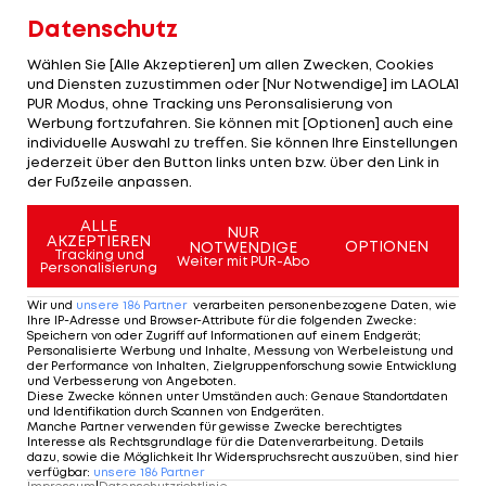
allerdings nicht in der Kurve, wo er stürzte.
Datenschutz
"Ich war zufrieden, wo ich lag. Ich war
Wählen Sie [Alle Akzeptieren] um allen Zwecken, Cookies
und Diensten zuzustimmen oder [Nur Notwendige] im LAOLA1
zuversichtlich, dass ich gegen Dani genug Pace
PUR Modus, ohne Tracking uns Peronsalisierung von
habe. Ich war in vielen Bereichen schneller und
Werbung fortzufahren. Sie können mit [Optionen] auch eine
individuelle Auswahl zu treffen. Sie können Ihre Einstellungen
habe das ganze Rennen nie voll gepusht. Ich
jederzeit über den Button links unten bzw. über den Link in
fühlte mich sehr wohl, wo ich war und war
der Fußzeile anpassen.
zuversichtlich, dass ich an einigen Punkten
ALLE
NUR
überholen kann."
AKZEPTIEREN
OPTIONEN
NOTWENDIGE
Tracking und
Weiter mit PUR-Abo
Personalisierung
"Ich machte aber einen Fehler in Kurve eins der
Wir und
unsere
186
Partner
verarbeiten personenbezogene Daten, wie
letzten Runde und habe danach in einigen
Ihre IP-Adresse und Browser-Attribute für die folgenden Zwecke
:
Speichern von oder Zugriff auf Informationen auf einem Endgerät;
Bereichen mehr gepusht, als ich wollte. Dann ging
Personalisierte Werbung und Inhalte, Messung von Werbeleistung und
der Performance von Inhalten, Zielgruppenforschung sowie Entwicklung
es den Wasserfall runter und in die Kurve hinein
und Verbesserung von Angeboten
.
Diese Zwecke können unter Umständen auch
:
Genaue Standortdaten
fühlte ich mich sicher, dass ich in der letzten Kurve
und Identifikation durch Scannen von Endgeräten
.
Manche Partner verwenden für gewisse Zwecke berechtigtes
überholen kann."
Interesse als Rechtsgrundlage für die Datenverarbeitung. Details
dazu, sowie die Möglichkeit Ihr Widerspruchsrecht auszuüben, sind hier
verfügbar
:
unsere
186
Partner
"Ich war auf der Bremse viel stärker und hatte
Impressum
|
Datenschutzrichtlinie